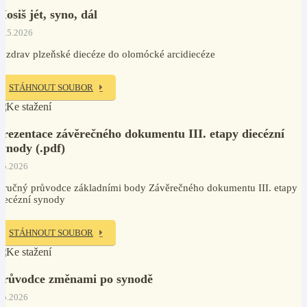
Mosiš jét, syno, dál
0.5.2026
ozdrav plzeňské diecéze do olomócké arcidiecéze
STÁHNOUT SOUBOR
Prezentace závěrečného dokumentu III. etapy diecézní
synody (.pdf)
.5.2026
tručný průvodce základními body Závěrečného dokumentu III. etapy
iecézní synody
STÁHNOUT SOUBOR
Průvodce změnami po synodě
.5.2026