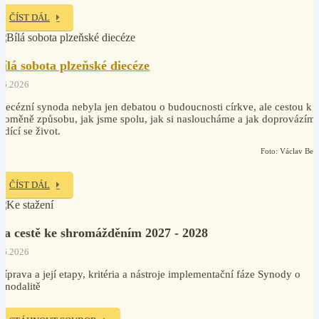
ČÍST DÁL
Bílá sobota plzeňské diecéze
.6.2026
iecézní synoda nebyla jen debatou o budoucnosti církve, ale cestou k
roměně způsobu, jak jsme spolu, jak si nasloucháme a jak doprovázím
odící se život.
Foto: Václav Ben
ČÍST DÁL
Na cestě ke shromážděním 2027 - 2028
.6.2026
říprava a její etapy, kritéria a nástroje implementační fáze Synody o
ynodalitě