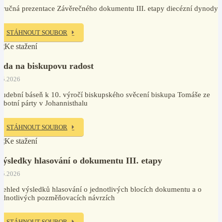
tručná prezentace Závěrečného dokumentu III. etapy diecézní dynody
STÁHNOUT SOUBOR
Óda na biskupovu radost
.5.2026
udební báseň k 10. výročí biskupského svěcení biskupa Tomáše ze
obotní párty v Johannisthalu
STÁHNOUT SOUBOR
Výsledky hlasování o dokumentu III. etapy
.5.2026
řehled výsledků hlasování o jednotlivých blocích dokumentu a o
ednotlivých pozměňovacích návrzích
STÁHNOUT SOUBOR