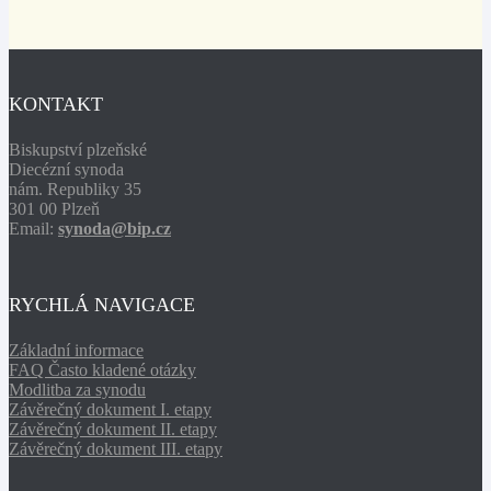
KONTAKT
Biskupství plzeňské
Diecézní synoda
nám. Republiky 35
301 00 Plzeň
Email:
synoda@bip.cz
RYCHLÁ NAVIGACE
Základní informace
FAQ Často kladené otázky
Modlitba za synodu
Závěrečný dokument I. etapy
Závěrečný dokument II. etapy
Závěrečný dokument III. etapy