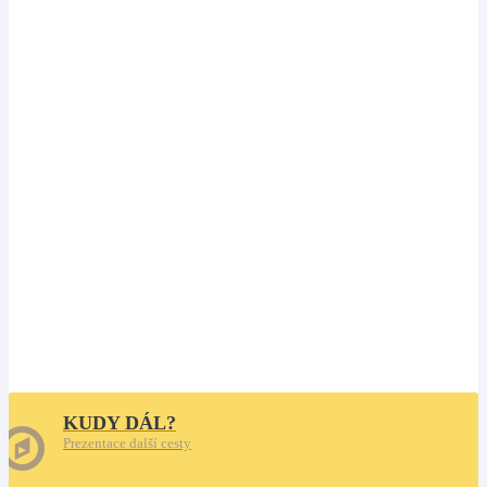
KUDY DÁL?
Prezentace další cesty