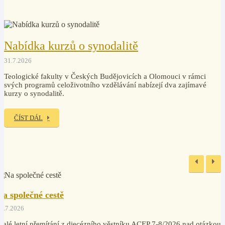
MULTIMÉDIA
Audio, video, fotky
Nabídka kurzů o synodalitě
31.7.2026
Teologické fakulty v Českých Budějovicích a Olomouci v rámci
svých programů celoživotního vzdělávání nabízejí dva zajímavé
kurzy o synodalitě.
ČÍST DÁL
Na společné cestě
1.7.2026
alé letní přemítání z diecézního věstníku ACEP 7-8/2026 nad otázkou,