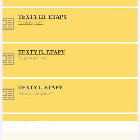
TEXTY III. ETAPY
"Následuj mě!"
TEXTY II. ETAPY
"Já jsem ta Cesta"
TEXTY I. ETAPY
"Mistře, kde bydlíš?"
MODLITBA
Na cestu do neznáma