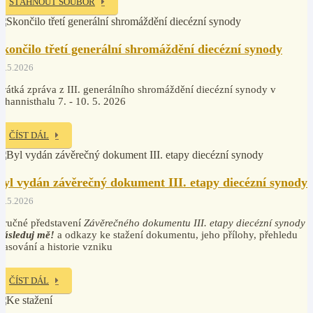
STÁHNOUT SOUBOR
Skončilo třetí generální shromáždění diecézní synody
2.5.2026
rátká zpráva z III. generálního shromáždění diecézní synody v
ohannisthalu 7. - 10. 5. 2026
ČÍST DÁL
Byl vydán závěrečný dokument III. etapy diecézní synody
2.5.2026
tručné představení
Závěrečného dokumentu III. etapy diecézní synody
Následuj mě!
a odkazy ke stažení dokumentu, jeho přílohy, přehledu
lasování a historie vzniku
ČÍST DÁL