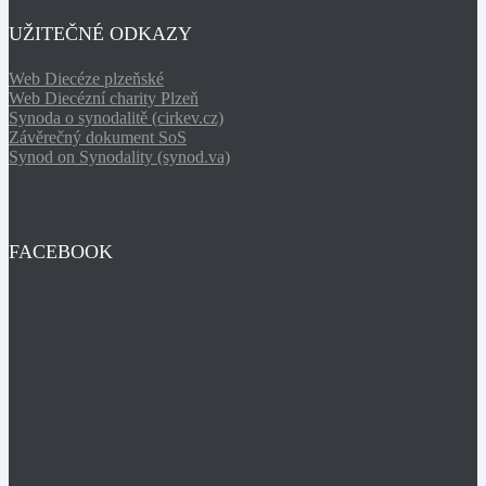
UŽITEČNÉ ODKAZY
Web Diecéze plzeňské
Web Diecézní charity Plzeň
Synoda o synodalitě (cirkev.cz)
Závěrečný dokument SoS
Synod on Synodality (synod.va)
FACEBOOK