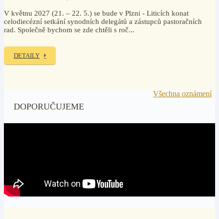
V květnu 2027 (21. – 22. 5.) se bude v Plzni - Liticích konat
celodiecézní setkání synodních delegátů a zástupců pastoračních
rad. Společně bychom se zde chtěli s roč...
DETAILY
Všechna oznámení
DOPORUČUJEME