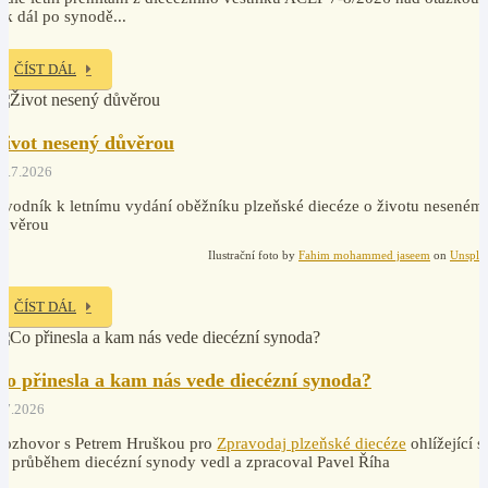
ak dál po synodě...
ČÍST DÁL
Život nesený důvěrou
1.7.2026
vodník k letnímu vydání oběžníku plzeňské diecéze o životu neseném
důvěrou
Ilustrační foto by
Fahim mohammed jaseem
on
Unspla
ČÍST DÁL
Co přinesla a kam nás vede diecézní synoda?
.7.2026
Rozhovor s Petrem Hruškou pro
Zpravodaj plzeňské diecéze
ohlížející s
a průběhem diecézní synody vedl a zpracoval Pavel Říha