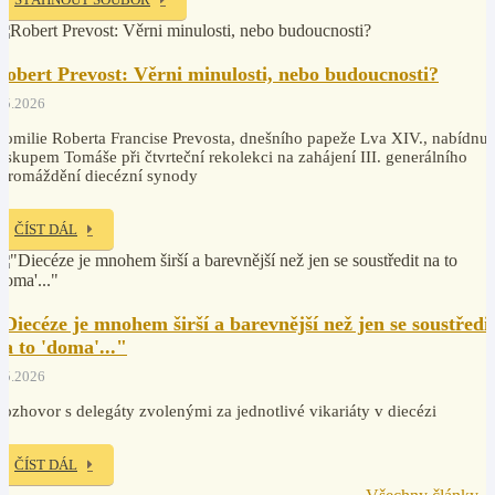
Robert Prevost: Věrni minulosti, nebo budoucnosti?
.5.2026
omilie Roberta Francise Prevosta, dnešního papeže Lva XIV., nabídnut
iskupem Tomáše při čtvrteční rekolekci na zahájení III. generálního
hromáždění diecézní synody
ČÍST DÁL
"Diecéze je mnohem širší a barevnější než jen se soustředi
na to 'doma'..."
.5.2026
ozhovor s delegáty zvolenými za jednotlivé vikariáty v diecézi
ČÍST DÁL