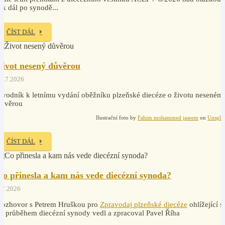
ak dál po synodě...
ČÍST DÁL
Život nesený důvěrou
1.7.2026
vodník k letnímu vydání oběžníku plzeňské diecéze o životu neseném
důvěrou
Ilustrační foto by
Fahim mohammed jaseem
on
Unspla
ČÍST DÁL
Co přinesla a kam nás vede diecézní synoda?
.7.2026
Rozhovor s Petrem Hruškou pro
Zpravodaj plzeňské diecéze
ohlížející s
a průběhem diecézní synody vedl a zpracoval Pavel Říha