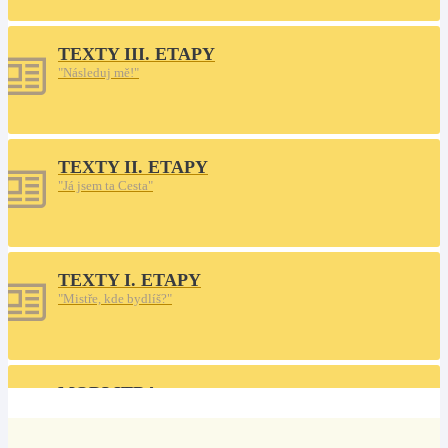
TEXTY III. ETAPY
"Následuj mě!"
TEXTY II. ETAPY
"Já jsem ta Cesta"
TEXTY I. ETAPY
"Mistře, kde bydlíš?"
MODLITBA
Na cestu do neznáma