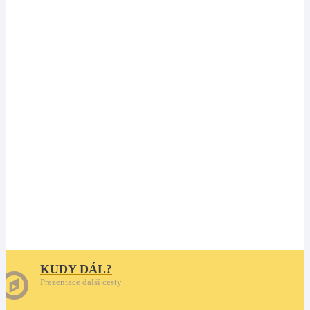
KUDY DÁL?
Prezentace další cesty