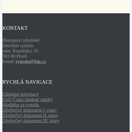
KONTAKT
Biskupství plzeňské
Diecézní synoda
nám. Republiky 35
301 00 Plzeň
Email:
synoda@bip.cz
RYCHLÁ NAVIGACE
Základní informace
FAQ Často kladené otázky
Modlitba za synodu
Závěrečný dokument I. etapy
Závěrečný dokument II. etapy
Závěrečný dokument III. etapy