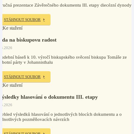
tručná prezentace Závěrečného dokumentu III. etapy diecézní dynody
STÁHNOUT SOUBOR
Óda na biskupovu radost
.5.2026
udební báseň k 10. výročí biskupského svěcení biskupa Tomáše ze
obotní párty v Johannisthalu
STÁHNOUT SOUBOR
Výsledky hlasování o dokumentu III. etapy
.5.2026
řehled výsledků hlasování o jednotlivých blocích dokumentu a o
ednotlivých pozměňovacích návrzích
STÁHNOUT SOUBOR