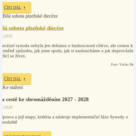
ČÍST DÁL
Bílá sobota plzeňské diecéze
.6.2026
iecézní synoda nebyla jen debatou o budoucnosti církve, ale cestou k
roměně způsobu, jak jsme spolu, jak si nasloucháme a jak doprovázím
odící se život.
Foto: Václav Ben
ČÍST DÁL
Na cestě ke shromážděním 2027 - 2028
.6.2026
říprava a její etapy, kritéria a nástroje implementační fáze Synody o
ynodalitě