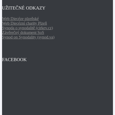
UŽITEČNÉ ODKAZY
Web Diecéze plzeňské
Web Diecézní charity Plzeň
Synoda o synodalitě (cirkev.cz)
Závěrečný dokument SoS
Synod on Synodality (synod.va)
FACEBOOK