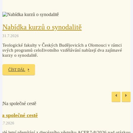
MULTIMÉDIA
Audio, video, fotky
Nabídka kurzů o synodalitě
31.7.2026
Teologické fakulty v Českých Budějovicích a Olomouci v rámci
svých programů celoživotního vzdělávání nabízejí dva zajímavé
kurzy o synodalitě.
ČÍST DÁL
Na společné cestě
1.7.2026
alé letní přemítání z diecézního věstníku ACEP 7-8/2026 nad otázkou,