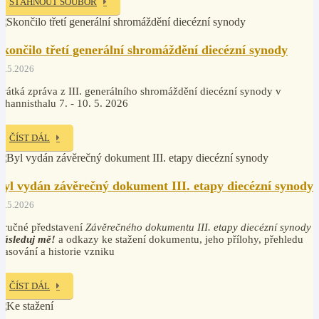
STÁHNOUT SOUBOR
Skončilo třetí generální shromáždění diecézní synody
2.5.2026
rátká zpráva z III. generálního shromáždění diecézní synody v
ohannisthalu 7. - 10. 5. 2026
ČÍST DÁL
Byl vydán závěrečný dokument III. etapy diecézní synody
2.5.2026
tručné představení
Závěrečného dokumentu III. etapy diecézní synody
Následuj mě!
a odkazy ke stažení dokumentu, jeho přílohy, přehledu
lasování a historie vzniku
ČÍST DÁL