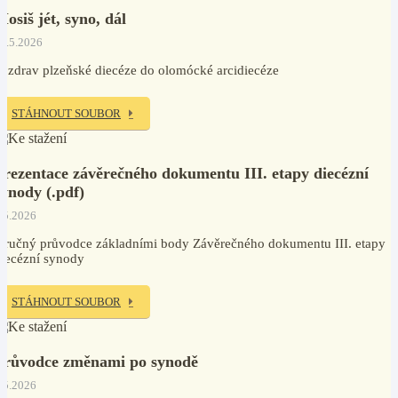
Mosiš jét, syno, dál
0.5.2026
ozdrav plzeňské diecéze do olomócké arcidiecéze
STÁHNOUT SOUBOR
Prezentace závěrečného dokumentu III. etapy diecézní
synody (.pdf)
.5.2026
tručný průvodce základními body Závěrečného dokumentu III. etapy
iecézní synody
STÁHNOUT SOUBOR
Průvodce změnami po synodě
.5.2026