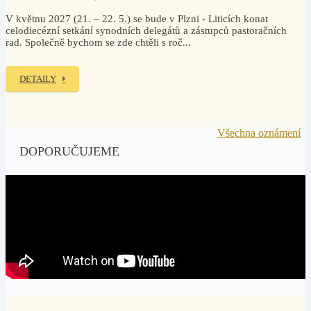
V květnu 2027 (21. – 22. 5.) se bude v Plzni - Liticích konat
celodiecézní setkání synodních delegátů a zástupců pastoračních
rad. Společně bychom se zde chtěli s roč...
DETAILY
Všechna oznámení
DOPORUČUJEME