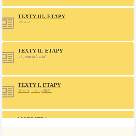
TEXTY III. ETAPY
"Následuj mě!"
TEXTY II. ETAPY
"Já jsem ta Cesta"
TEXTY I. ETAPY
"Mistře, kde bydlíš?"
MODLITBA
Na cestu do neznáma