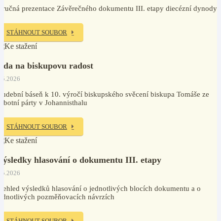
tručná prezentace Závěrečného dokumentu III. etapy diecézní dynody
STÁHNOUT SOUBOR
Óda na biskupovu radost
.5.2026
udební báseň k 10. výročí biskupského svěcení biskupa Tomáše ze
obotní párty v Johannisthalu
STÁHNOUT SOUBOR
Výsledky hlasování o dokumentu III. etapy
.5.2026
řehled výsledků hlasování o jednotlivých blocích dokumentu a o
ednotlivých pozměňovacích návrzích
STÁHNOUT SOUBOR