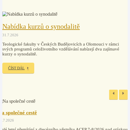
MULTIMÉDIA
Audio, video, fotky
Nabídka kurzů o synodalitě
31.7.2026
Teologické fakulty v Českých Budějovicích a Olomouci v rámci
svých programů celoživotního vzdělávání nabízejí dva zajímavé
kurzy o synodalitě.
ČÍST DÁL
Na společné cestě
1.7.2026
alé letní přemítání z diecézního věstníku ACEP 7-8/2026 nad otázkou,