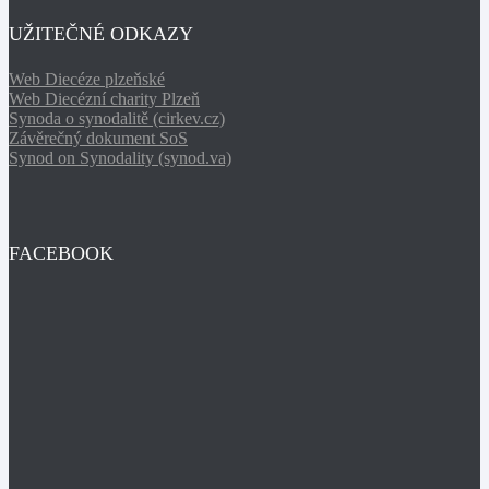
UŽITEČNÉ ODKAZY
Web Diecéze plzeňské
Web Diecézní charity Plzeň
Synoda o synodalitě (cirkev.cz)
Závěrečný dokument SoS
Synod on Synodality (synod.va)
FACEBOOK