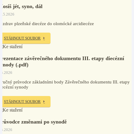
Mosiš jét, syno, dál
0.5.2026
ozdrav plzeňské diecéze do olomócké arcidiecéze
STÁHNOUT SOUBOR
Prezentace závěrečného dokumentu III. etapy diecézní
synody (.pdf)
.5.2026
tručný průvodce základními body Závěrečného dokumentu III. etapy
iecézní synody
STÁHNOUT SOUBOR
Průvodce změnami po synodě
.5.2026