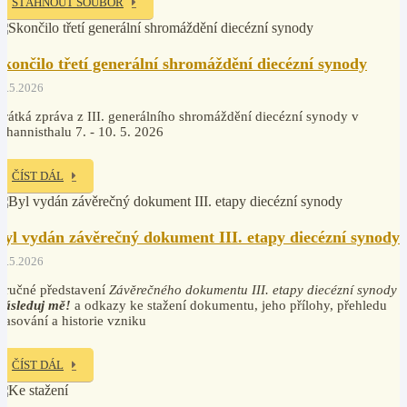
STÁHNOUT SOUBOR
Skončilo třetí generální shromáždění diecézní synody
2.5.2026
rátká zpráva z III. generálního shromáždění diecézní synody v
ohannisthalu 7. - 10. 5. 2026
ČÍST DÁL
Byl vydán závěrečný dokument III. etapy diecézní synody
2.5.2026
tručné představení
Závěrečného dokumentu III. etapy diecézní synody
Následuj mě!
a odkazy ke stažení dokumentu, jeho přílohy, přehledu
lasování a historie vzniku
ČÍST DÁL