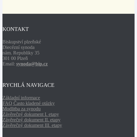
KONTAKT
Biskupství plzeňské
Diecézní synoda
nám. Republiky 35
301 00 Plzeň
Email:
synoda@bip.cz
RYCHLÁ NAVIGACE
Základní informace
FAQ Často kladené otázky
Modlitba za synodu
Závěrečný dokument I. etapy
Závěrečný dokument II. etapy
Závěrečný dokument III. etapy