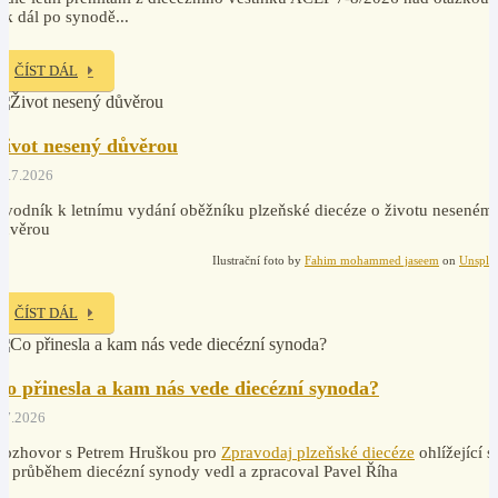
ak dál po synodě...
ČÍST DÁL
Život nesený důvěrou
1.7.2026
vodník k letnímu vydání oběžníku plzeňské diecéze o životu neseném
důvěrou
Ilustrační foto by
Fahim mohammed jaseem
on
Unspla
ČÍST DÁL
Co přinesla a kam nás vede diecézní synoda?
.7.2026
Rozhovor s Petrem Hruškou pro
Zpravodaj plzeňské diecéze
ohlížející s
a průběhem diecézní synody vedl a zpracoval Pavel Říha