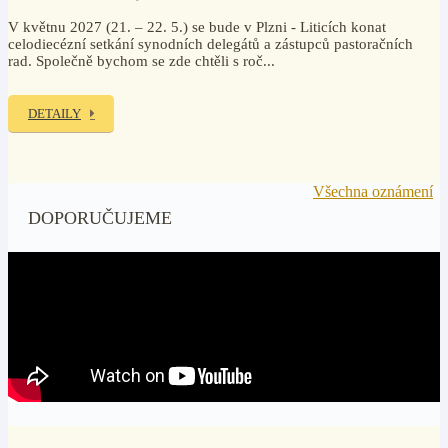
V květnu 2027 (21. – 22. 5.) se bude v Plzni - Liticích konat
celodiecézní setkání synodních delegátů a zástupců pastoračních
rad. Společně bychom se zde chtěli s roč...
DETAILY
Všechna oznámení
DOPORUČUJEME