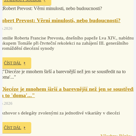
Robert Prevost: Věrni minulosti, nebo budoucnosti?
.5.2026
omilie Roberta Francise Prevosta, dnešního papeže Lva XIV., nabídnut
iskupem Tomáše při čtvrteční rekolekci na zahájení III. generálního
hromáždění diecézní synody
ČÍST DÁL
"Diecéze je mnohem širší a barevnější než jen se soustředi
na to 'doma'..."
.5.2026
ozhovor s delegáty zvolenými za jednotlivé vikariáty v diecézi
ČÍST DÁL