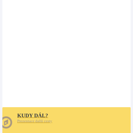
KUDY DÁL?
Prezentace další cesty