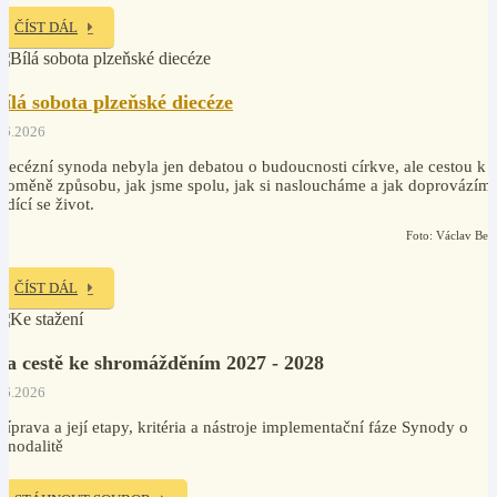
ČÍST DÁL
Bílá sobota plzeňské diecéze
.6.2026
iecézní synoda nebyla jen debatou o budoucnosti církve, ale cestou k
roměně způsobu, jak jsme spolu, jak si nasloucháme a jak doprovázím
odící se život.
Foto: Václav Ben
ČÍST DÁL
Na cestě ke shromážděním 2027 - 2028
.6.2026
říprava a její etapy, kritéria a nástroje implementační fáze Synody o
ynodalitě