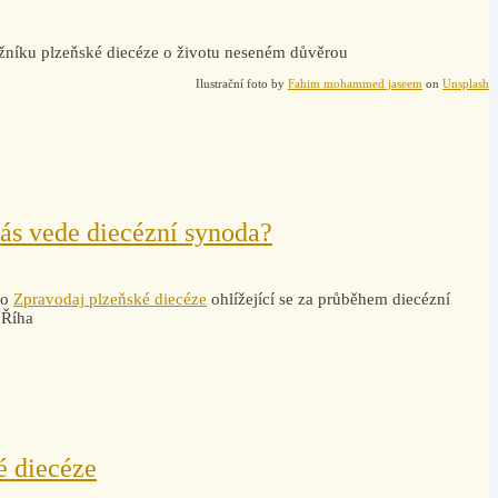
žníku plzeňské diecéze o životu neseném důvěrou
Ilustrační foto by
Fahim mohammed jaseem
on
Unsplash
ás vede diecézní synoda?
ro
Zpravodaj plzeňské diecéze
ohlížející se za průběhem diecézní
 Říha
é diecéze