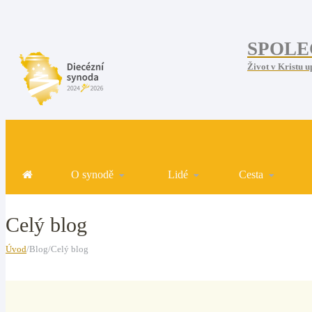
SPOLE
Život v Kristu u
O synodě
Lidé
Cesta
Celý blog
Úvod
/Blog/Celý blog