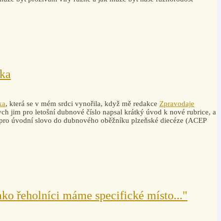
ška
ka
, která se v mém srdci vynořila, když mě redakce
Zpravodaje
ch jim pro letošní dubnové číslo napsal krátký úvod k nové rubrice, a
l pro úvodní slovo do dubnového oběžníku plzeňské diecéze (ACEP
ako řeholníci máme specifické místo..."