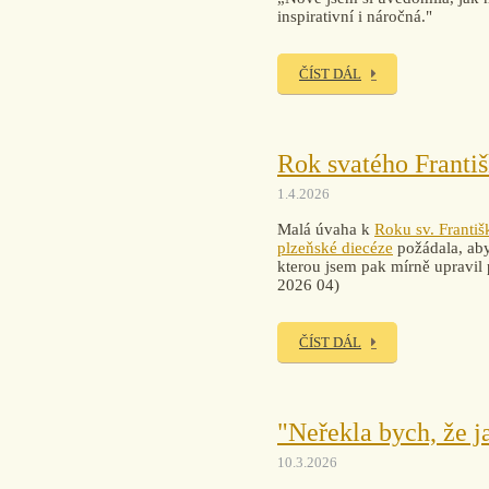
inspirativní i náročná."
ČÍST DÁL
Rok svatého Franti
1.4.2026
Malá úvaha k
Roku sv. Františ
plzeňské diecéze
požádala, aby
kterou jsem pak mírně upravi
2026 04)
ČÍST DÁL
"Neřekla bych, že j
10.3.2026