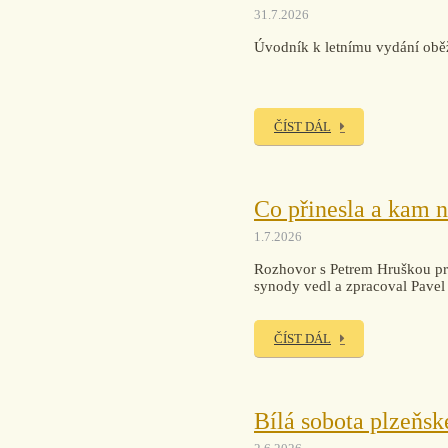
31.7.2026
Úvodník k letnímu vydání obě
ČÍST DÁL
Co přinesla a kam n
1.7.2026
Rozhovor s Petrem Hruškou p
synody vedl a zpracoval Pavel
ČÍST DÁL
Bílá sobota plzeňsk