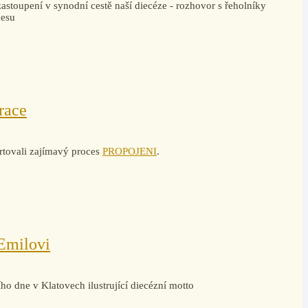
zastoupení v synodní cestě naší diecéze - rozhovor s řeholníky
cesu
race
rtovali zajímavý proces
PROPOJENI
.
Emilovi
ho dne v Klatovech ilustrující diecézní motto