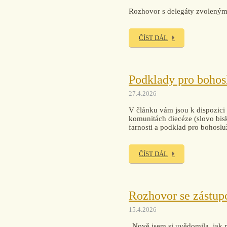
Rozhovor s delegáty zvolenými 
ČÍST DÁL
Podklady pro bohos
27.4.2026
V článku vám jsou k dispozici 
komunitách diecéze (slovo bisk
farnosti a podklad pro bohoslu
ČÍST DÁL
Rozhovor se zástupc
15.4.2026
„Nově jsem si uvědomila, jak 