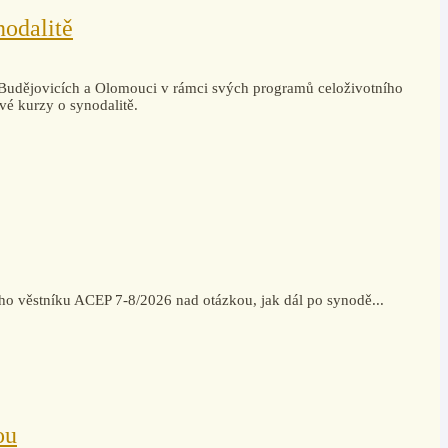
nodalitě
 Budějovicích a Olomouci v rámci svých programů celoživotního
vé kurzy o synodalitě.
ího věstníku ACEP 7-8/2026 nad otázkou, jak dál po synodě...
ou