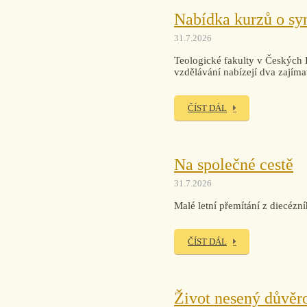
Nabídka kurzů o sy
31.7.2026
Teologické fakulty v Českých
vzdělávání nabízejí dva zajíma
ČÍST DÁL
Na společné cestě
31.7.2026
Malé letní přemítání z diecézn
ČÍST DÁL
Život nesený důvěr