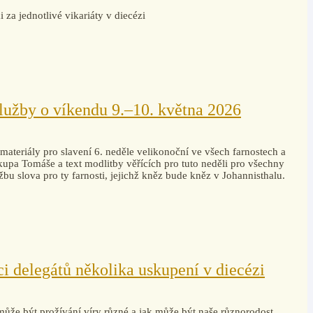
za jednotlivé vikariáty v diecézi
lužby o víkendu 9.–10. května 2026
materiály pro slavení 6. neděle velikonoční ve všech farnostech a
upa Tomáše a text modlitby věřících pro tuto neděli pro všechny
žbu slova pro ty farnosti, jejichž kněz bude kněz v Johannisthalu.
i delegátů několika uskupení v diecézi
může být prožívání víry různé a jak může být naše různorodost