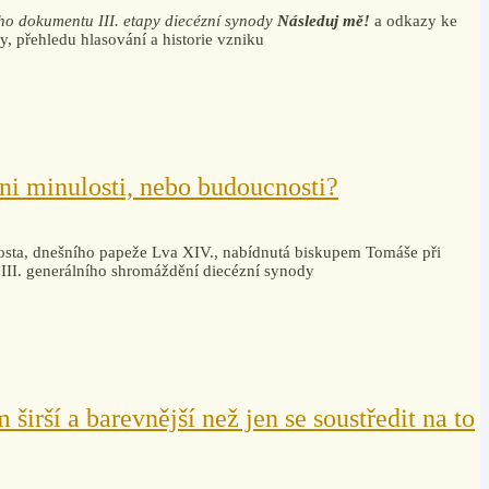
o dokumentu III. etapy diecézní synody
Následuj mě!
a odkazy ke
y, přehledu hlasování a historie vzniku
ni minulosti, nebo budoucnosti?
osta, dnešního papeže Lva XIV., nabídnutá biskupem Tomáše při
í III. generálního shromáždění diecézní synody
irší a barevnější než jen se soustředit na to