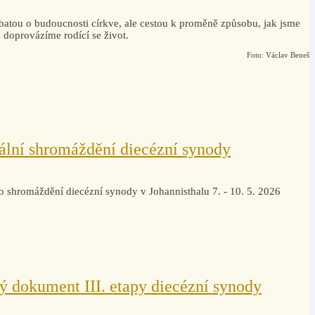
batou o budoucnosti církve, ale cestou k proměně způsobu, jak jsme
k doprovázíme rodící se život.
Foto: Václav Beneš
rální shromáždění diecézní synody
ho shromáždění diecézní synody v Johannisthalu 7. - 10. 5. 2026
ý dokument III. etapy diecézní synody