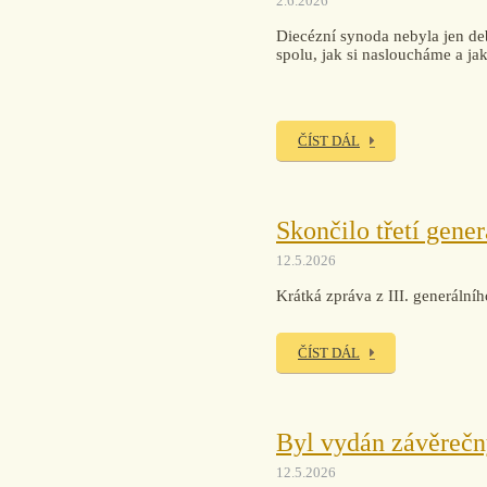
2.6.2026
Diecézní synoda nebyla jen de
spolu, jak si nasloucháme a ja
ČÍST DÁL
Skončilo třetí gene
12.5.2026
Krátká zpráva z III. generální
ČÍST DÁL
Byl vydán závěrečn
12.5.2026