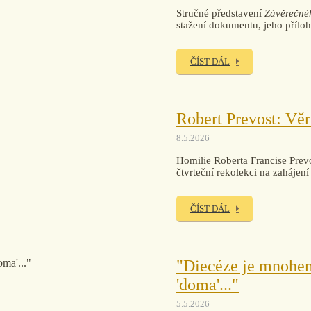
Stručné představení
Závěrečnéh
stažení dokumentu, jeho příloh
ČÍST DÁL
Robert Prevost: Věr
8.5.2026
Homilie Roberta Francise Prev
čtvrteční rekolekci na zahájen
ČÍST DÁL
"Diecéze je mnohem š
'doma'..."
5.5.2026