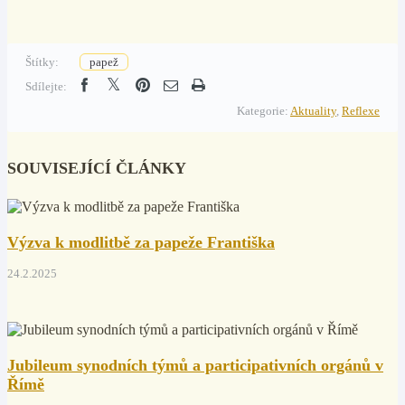
Štítky:
papež
Sdílejte:
Kategorie:
Aktuality
,
Reflexe
SOUVISEJÍCÍ ČLÁNKY
Výzva k modlitbě za papeže Františka
24.2.2025
Jubileum synodních týmů a participativních orgánů v
Římě