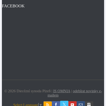
FACEBOOK
© 2026 Diecézní synoda Plzeň |
IS OMNIA
|
odebírat novinky e-
mailem
Select Language
▼