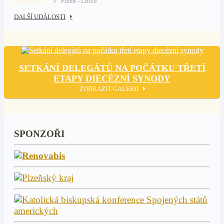
Plzeň - Litice
DALŠÍ UDÁLOSTI
SETKÁNÍ DELEGÁTŮ NA POČÁTKU TŘETÍ
ETAPY DIECÉZNÍ SYNODY
ZOBRAZIT GALERII
SPONZOŘI