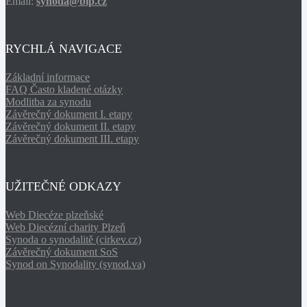
Email:
synoda@bip.cz
RYCHLÁ NAVIGACE
Základní informace
FAQ Často kladené otázky
Modlitba za synodu
Závěrečný dokument I. etapy
Závěrečný dokument II. etapy
Závěrečný dokument III. etapy
UŽITEČNÉ ODKAZY
Web Diecéze plzeňské
Web Diecézní charity Plzeň
Synoda o synodalitě (cirkev.cz)
Závěrečný dokument SoS
Synod on Synodality (synod.va)