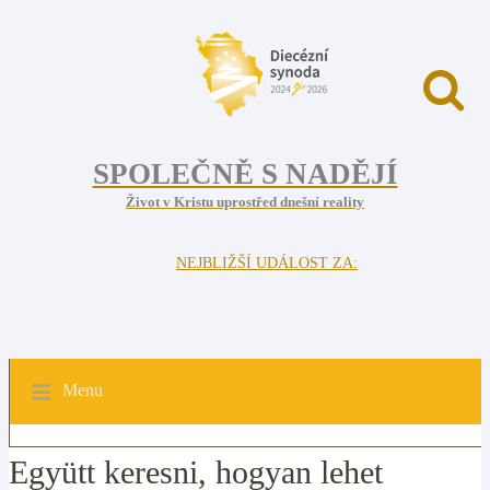
SPOLEČNĚ S NADĚJÍ
Život v Kristu uprostřed dnešní reality
NEJBLIŽŠÍ UDÁLOST ZA:
Menu
Együtt keresni, hogyan lehet