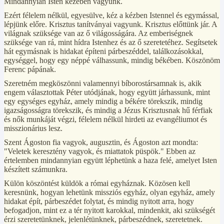
Mindannyian Isten kezében vagyunk.
Ezért félelem nélkül, egyesülve, kéz a kézben Istennel és egymással,
lépjünk előre. Krisztus tanítványai vagyunk. Krisztus előttünk jár. A
világnak szüksége van az ő világosságára. Az emberiségnek
szüksége van rá, mint hídra Istenhez és az ő szeretetéhez. Segítsetek
hát egymásnak is hidakat építeni párbeszéddel, találkozásokkal,
egységgel, hogy egy néppé válhassunk, mindig békében. Köszönöm
Ferenc pápának.
Szeretném megköszönni valamennyi bíborostársamnak is, akik
engem választottak Péter utódjának, hogy együtt járhassunk, mint
egy egységes egyház, amely mindig a békére törekszik, mindig
igazságosságra törekszik, és mindig a Jézus Krisztusnak hű férfiak
és nők munkáját végzi, félelem nélkül hirdeti az evangéliumot és
misszionárius lesz.
Szent Ágoston fia vagyok, augusztin, és Ágoston azt mondta:
"Veletek keresztény vagyok, és miattatok püspök." Ebben az
értelemben mindannyian együtt léphetünk a haza felé, amelyet Isten
készített számunkra.
Külön köszöntést küldök a római egyháznak. Közösen kell
keresnünk, hogyan lehetünk missziós egyház, olyan egyház, amely
hidakat épít, párbeszédet folytat, és mindig nyitott arra, hogy
befogadjon, mint ez a tér nyitott karokkal, mindenkit, aki szükségét
érzi szeretetünknek, jelenlétünknek, párbeszédnek, szeretetnek.