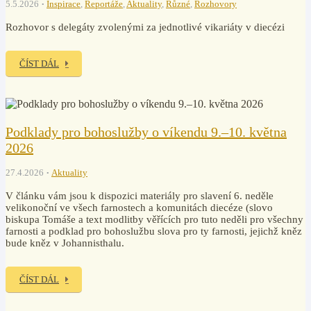
5.5.2026
Inspirace
,
Reportáže
,
Aktuality
,
Různé
,
Rozhovory
Rozhovor s delegáty zvolenými za jednotlivé vikariáty v diecézi
ČÍST DÁL
Podklady pro bohoslužby o víkendu 9.–10. května
2026
27.4.2026
Aktuality
V článku vám jsou k dispozici materiály pro slavení 6. neděle
velikonoční ve všech farnostech a komunitách diecéze (slovo
biskupa Tomáše a text modlitby věřících pro tuto neděli pro všechny
farnosti a podklad pro bohoslužbu slova pro ty farnosti, jejichž kněz
bude kněz v Johannisthalu.
ČÍST DÁL