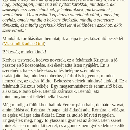
hogy befogadjon, mint ez a tér nyitott karokkal, mindenkit, aki
szükségét érzi szeretetünknek, jelenlétünknek, párbeszédnek,
szeretetnek... Olyan zsinati egyházzá szeretnénk válni, amely jár,
egyház, amely mindig a békéért törekszik, mindig a szeretetre
törekszik, és mindig igyekszik közel lenni különösen azokhoz, akik
szenvednek."
Munkánk fordításában bemutatjuk a pápa teljes köszöntő beszédét
(
Vlastimil Kadlec Omi
):
Békesség mindenkinek!
Kedves testvérek, kedves nővérek, ez a feltámadt Krisztus, a jó
pásztor első köszöntése, aki életét adta Isten nyájáért. Én is
szeretném, ha ez a békeköszöntés belépne szívünkbe,
családjaitokba, minden emberhez, bárhol is legyenek, minden
nemzethez, az egész földre. Békesség veletek mindnyájatokkal. Ez a
feltámadt Krisztus békéje. Egy megsemmisített és semmisítő béke,
alázatos, kitartó béke. Istentől származik. Istentől, aki
mindannyiunkat feltétel nélkül szeret.
Még mindig a fülünkben halljuk Ferenc pápa halk, de bátor szavát,
amint áldást ad Rómára. A pápa, aki áldását adta Rómára, a világra,
az egész világra adta áldását. Ezen az utolsó húsvéti reggelen.
Engedjétek meg, hogy folytassam ugyanezt az áldást. Isten szeret
minket. Isten mindenkit szeret, és a gonosz nem győzedelmeskedik.