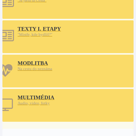
"Já jsem ta Cesta"
TEXTY I. ETAPY
"Mistře, kde bydlíš?"
MODLITBA
Na cestu do neznáma
MULTIMÉDIA
Audio, video, fotky