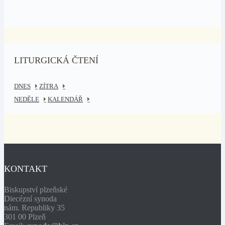
LITURGICKÁ ČTENÍ
DNES
ZÍTRA
NEDĚLE
KALENDÁŘ
KONTAKT
Biskupství plzeňské
Diecézní synoda
nám. Republiky 35
301 00 Plzeň