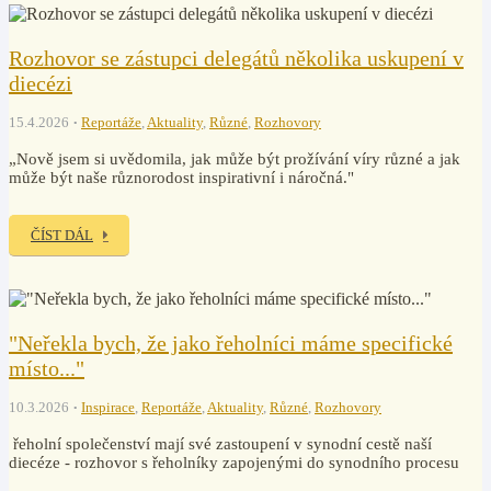
Rozhovor se zástupci delegátů několika uskupení v
diecézi
15.4.2026
Reportáže
,
Aktuality
,
Různé
,
Rozhovory
„Nově jsem si uvědomila, jak může být prožívání víry různé a jak
může být naše různorodost inspirativní i náročná."
ČÍST DÁL
"Neřekla bych, že jako řeholníci máme specifické
místo..."
10.3.2026
Inspirace
,
Reportáže
,
Aktuality
,
Různé
,
Rozhovory
řeholní společenství mají své zastoupení v synodní cestě naší
diecéze - rozhovor s řeholníky zapojenými do synodního procesu