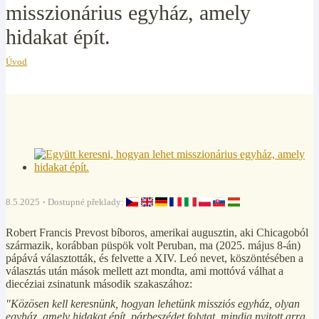
misszionárius egyház, amely
hidakat épít.
Úvod
8.5.2025
Dostupné překlady:
Robert Francis Prevost bíboros, amerikai augusztin, aki Chicagoból
származik, korábban püspök volt Peruban, ma (2025. május 8-án)
pápává választották, és felvette a XIV. Leó nevet, köszöntésében a
választás után mások mellett azt mondta, ami mottóvá válhat a
diecéziai zsinatunk második szakaszához:
"Közösen kell keresnünk, hogyan lehetünk missziós egyház, olyan
egyház, amely hidakat épít, párbeszédet folytat, mindig nyitott arra,