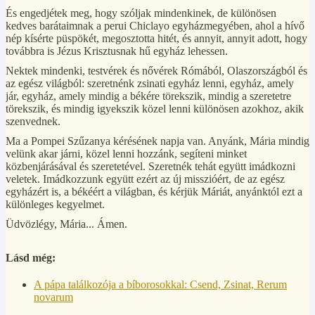
És engedjétek meg, hogy szóljak mindenkinek, de különösen
kedves barátaimnak a perui Chiclayo egyházmegyében, ahol a hívő
nép kísérte püspökét, megosztotta hitét, és annyit, annyit adott, hogy
továbbra is Jézus Krisztusnak hű egyház lehessen.
Nektek mindenki, testvérek és nővérek Rómából, Olaszországból és
az egész világból: szeretnénk zsinati egyház lenni, egyház, amely
jár, egyház, amely mindig a békére törekszik, mindig a szeretetre
törekszik, és mindig igyekszik közel lenni különösen azokhoz, akik
szenvednek.
Ma a Pompei Szűzanya kérésének napja van. Anyánk, Mária mindig
velünk akar járni, közel lenni hozzánk, segíteni minket
közbenjárásával és szeretetével. Szeretnék tehát együtt imádkozni
veletek. Imádkozzunk együtt ezért az új misszióért, de az egész
egyházért is, a békéért a világban, és kérjük Máriát, anyánktól ezt a
különleges kegyelmet.
Üdvözlégy, Mária... Ámen.
Lásd még:
A pápa találkozója a bíborosokkal: Csend, Zsinat, Rerum
novarum