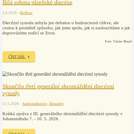
Bílá sobota plzeňské diecéze
2.6.2026
Reflexe
Diecézní synoda nebyla jen debatou o budoucnosti církve, ale
cestou k proměně způsobu, jak jsme spolu, jak si nasloucháme a jak
doprovázíme rodící se život.
Foto: Václav Beneš
ČÍST DÁL
Skončilo třetí generální shromáždění diecézní
synody
12.5.2026
Audionahrávky
,
Aktuality
Krátká zpráva z III. generálního shromáždění diecézní synody v
Johannisthalu 7. - 10. 5. 2026