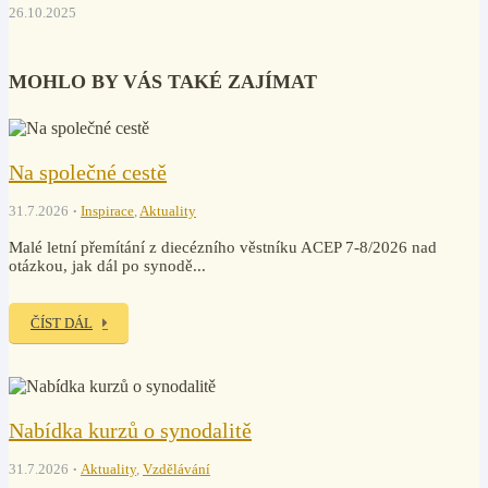
26.10.2025
MOHLO BY VÁS TAKÉ ZAJÍMAT
Na společné cestě
31.7.2026
Inspirace
,
Aktuality
Malé letní přemítání z diecézního věstníku ACEP 7-8/2026 nad
otázkou, jak dál po synodě...
ČÍST DÁL
Nabídka kurzů o synodalitě
31.7.2026
Aktuality
,
Vzdělávání