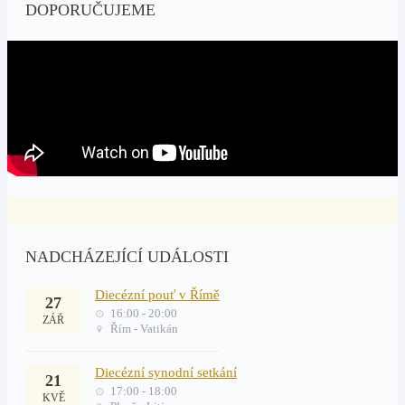
DOPORUČUJEME
NADCHÁZEJÍCÍ UDÁLOSTI
Diecézní pouť v Římě
27
16:00 - 20:00
ZÁŘ
Řím - Vatikán
Diecézní synodní setkání
21
17:00 - 18:00
KVĚ