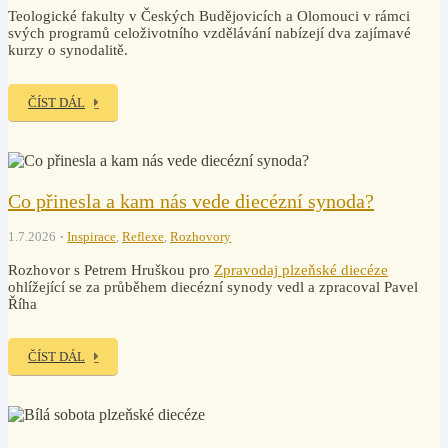
Teologické fakulty v Českých Budějovicích a Olomouci v rámci
svých programů celoživotního vzdělávání nabízejí dva zajímavé
kurzy o synodalitě.
ČÍST DÁL
Co přinesla a kam nás vede diecézní synoda?
1.7.2026
Inspirace
,
Reflexe
,
Rozhovory
Rozhovor s Petrem Hruškou pro
Zpravodaj plzeňské diecéze
ohlížející se za průběhem diecézní synody vedl a zpracoval Pavel
Říha
ČÍST DÁL