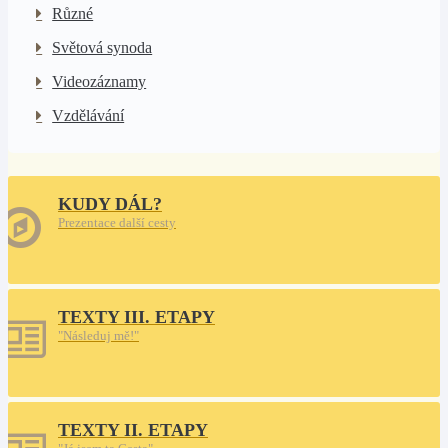
Různé
Světová synoda
Videozáznamy
Vzdělávání
KUDY DÁL?
Prezentace další cesty
TEXTY III. ETAPY
"Následuj mě!"
TEXTY II. ETAPY