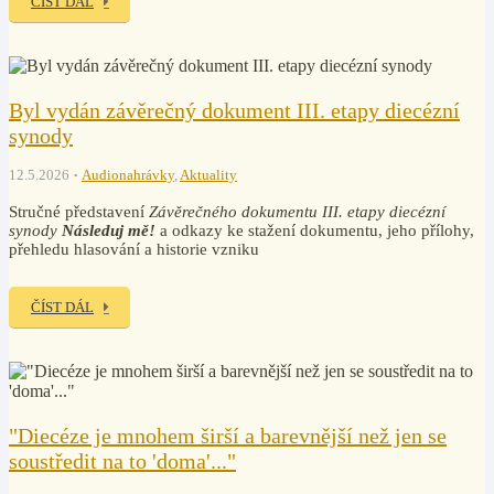
ČÍST DÁL
Byl vydán závěrečný dokument III. etapy diecézní
synody
12.5.2026
Audionahrávky
,
Aktuality
Stručné představení
Závěrečného dokumentu III. etapy diecézní
synody
Následuj mě!
a odkazy ke stažení dokumentu, jeho přílohy,
přehledu hlasování a historie vzniku
ČÍST DÁL
"Diecéze je mnohem širší a barevnější než jen se
soustředit na to 'doma'..."