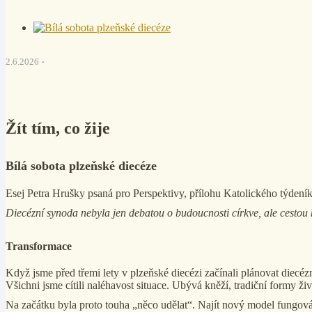
2.6.2026
Žít tím, co žije
Bílá sobota plzeňské diecéze
Esej Petra Hrušky psaná pro Perspektivy, přílohu Katolického týdení
Diecézní synoda nebyla jen debatou o budoucnosti církve, ale cestou 
Transformace
Když jsme před třemi lety v plzeňské diecézi začínali plánovat diec
Všichni jsme cítili naléhavost situace. Ubývá kněží, tradiční formy ž
Na začátku byla proto touha „něco udělat“. Najít nový model fungová