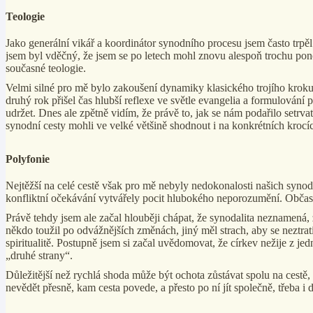
Teologie
Jako generální vikář a koordinátor synodního procesu jsem často trp
jsem byl vděčný, že jsem se po letech mohl znovu alespoň trochu ponoři
současné teologie.
Velmi silné pro mě bylo zakoušení dynamiky klasického trojího kroku te
druhý rok přišel čas hlubší reflexe ve světle evangelia a formulování 
udržet. Dnes ale zpětně vidím, že právě to, jak se nám podařilo setrvat 
synodní cesty mohli ve velké většině shodnout i na konkrétních krocíc
Polyfonie
Nejtěžší na celé cestě však pro mě nebyly nedokonalosti našich syno
konfliktní očekávání vytvářely pocit hlubokého neporozumění. Občas 
Právě tehdy jsem ale začal hlouběji chápat, že synodalita neznamená,
někdo toužil po odvážnějších změnách, jiný měl strach, aby se neztrati
spiritualitě. Postupně jsem si začal uvědomovat, že církev nežije z je
„druhé strany“.
Důležitější než rychlá shoda může být ochota zůstávat spolu na cestě,
nevědět přesně, kam cesta povede, a přesto po ní jít společně, třeba i