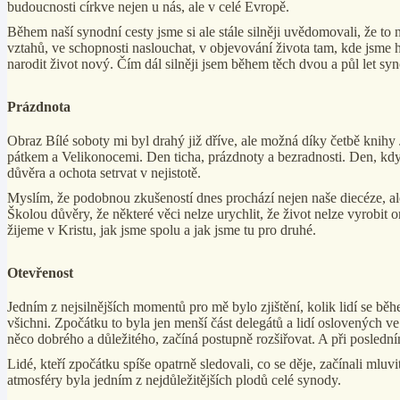
budoucnosti církve nejen u nás, ale v celé Evropě.
Během naší synodní cesty jsme si ale stále silněji uvědomovali, že to
vztahů, ve schopnosti naslouchat, v objevování života tam, kde jsme h
narodit život nový. Čím dál silněji jsem během těch dvou a půl let syno
Prázdnota
Obraz Bílé soboty mi byl drahý již dříve, ale možná díky četbě knihy
pátkem a Velikonocemi. Den ticha, prázdnoty a bezradnosti. Den, kdy uč
důvěra a ochota setrvat v nejistotě.
Myslím, že podobnou zkušeností dnes prochází nejen naše diecéze, ale
Školou důvěry, že některé věci nelze urychlit, že život nelze vyrobi
žijeme v Kristu, jak jsme spolu a jak jsme tu pro druhé.
Otevřenost
Jedním z nejsilnějších momentů pro mě bylo zjištění, kolik lidí se b
všichni. Zpočátku to byla jen menší část delegátů a lidí oslovených v
něco dobrého a důležitého, začíná postupně rozšiřovat. A při posledn
Lidé, kteří zpočátku spíše opatrně sledovali, co se děje, začínali mluvi
atmosféry byla jedním z nejdůležitějších plodů celé synody.