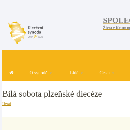
SPOLE
Život v Kristu u
O synodě
Lidé
Cesta
Bílá sobota plzeňské diecéze
Úvod