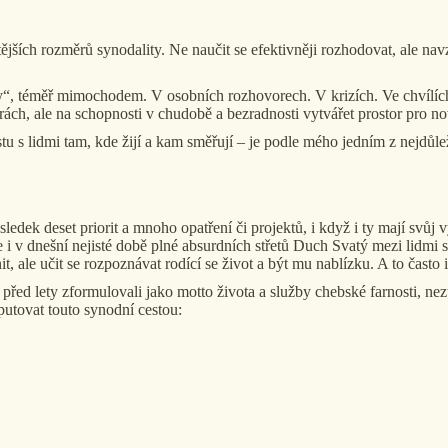
ějších rozměrů synodality. Ne naučit se efektivněji rozhodovat, ale navz
 way“, téměř mimochodem. V osobních rozhovorech. V krizích. Ve chví
ch, ale na schopnosti v chudobě a bezradnosti vytvářet prostor pro nově
u s lidmi tam, kde žijí a kam směřují – je podle mého jedním z nejdůlež
ýsledek deset priorit a mnoho opatření či projektů, i když i ty mají s
e i v dnešní nejisté době plné absurdních střetů Duch Svatý mezi lidmi
le učit se rozpoznávat rodící se život a být mu nablízku. A to často i
řed lety zformulovali jako motto života a služby chebské farnosti, neztr
putovat touto synodní cestou: