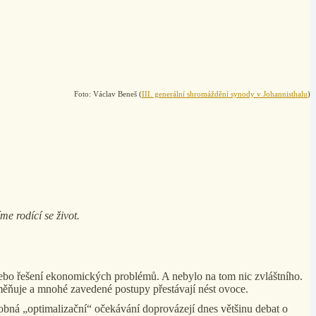
Foto: Václav Beneš (
III. generální shromáždění synody v Johannisthalu
)
e rodící se život.
nebo řešení ekonomických problémů. A nebylo na tom nic zvláštního.
roměňuje a mnohé zavedené postupy přestávají nést ovoce.
obná „optimalizační“ očekávání doprovázejí dnes většinu debat o