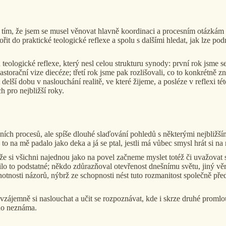
ěl tím, že jsem se musel věnovat hlavně koordinaci a procesním otázká
t do praktické teologické reflexe a spolu s dalšími hledat, jak lze podn
ologické reflexe, který nesl celou strukturu synody: první rok jsme se u
pastorační vize diecéze; třetí rok jsme pak rozlišovali, co to konkrétn
delší dobu v naslouchání realitě, ve které žijeme, a posléze v reflexi tét
h pro nejbližší roky.
dních procesů, ale spíše dlouhé slaďování pohledů s některými nejbliž
to na mě padalo jako deka a já se ptal, jestli má vůbec smysl hrát si
 že si všichni najednou jako na povel začneme myslet totéž či uvažovat
lo to podstatné; někdo zdůrazňoval otevřenost dnešnímu světu, jiný věrn
dnotnosti názorů, nýbrž ze schopnosti nést tuto rozmanitost společně př
 vzájemně si naslouchat a učit se rozpoznávat, kde i skrze druhé proml
 do neznáma.