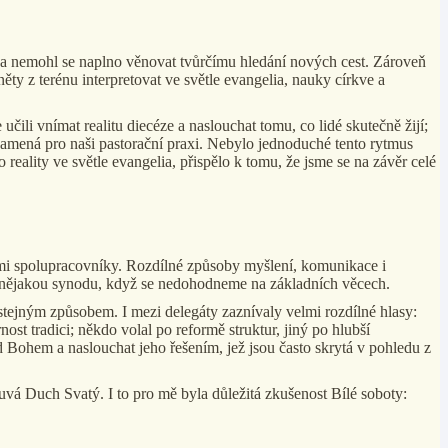
m a nemohl se naplno věnovat tvůrčímu hledání nových cest. Zároveň
ěty z terénu interpretovat ve světle evangelia, nauky církve a
čili vnímat realitu diecéze a naslouchat tomu, co lidé skutečně žijí;
ě znamená pro naši pastorační praxi. Nebylo jednoduché tento rytmus
o reality ve světle evangelia, přispělo k tomu, že jsme se na závěr celé
šími spolupracovníky. Rozdílné způsoby myšlení, komunikace i
 na nějakou synodu, když se nedohodneme na základních věcech.
 stejným způsobem. I mezi delegáty zaznívaly velmi rozdílné hlasy:
ost tradici; někdo volal po reformě struktur, jiný po hlubší
ed Bohem a naslouchat jeho řešením, jež jsou často skrytá v pohledu z
ouvá Duch Svatý. I to pro mě byla důležitá zkušenost Bílé soboty: