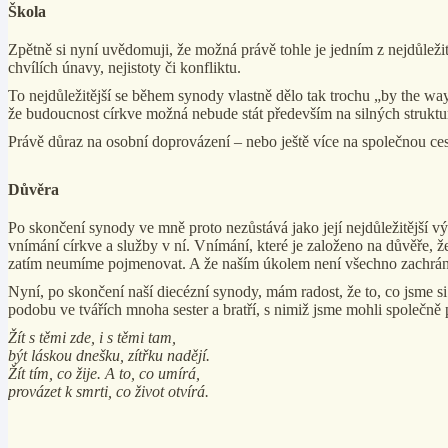
Škola
Zpětně si nyní uvědomuji, že možná právě tohle je jedním z nejdůležit
chvílích únavy, nejistoty či konfliktu.
To nejdůležitější se během synody vlastně dělo tak trochu „by the
že budoucnost církve možná nebude stát především na silných strukturá
Právě důraz na osobní doprovázení – nebo ještě více na společnou cest
Důvěra
Po skončení synody ve mně proto nezůstává jako její nejdůležitější v
vnímání církve a služby v ní. Vnímání, které je založeno na důvěře, ž
zatím neumíme pojmenovat. A že naším úkolem není všechno zachránit, a
Nyní, po skončení naší diecézní synody, mám radost, že to, co jsme si p
podobu ve tvářích mnoha sester a bratří, s nimiž jsme mohli společně 
Žít s těmi zde, i s těmi tam,
být láskou dnešku, zítřku nadějí.
Žít tím, co žije. A to, co umírá,
provázet k smrti, co život otvírá.