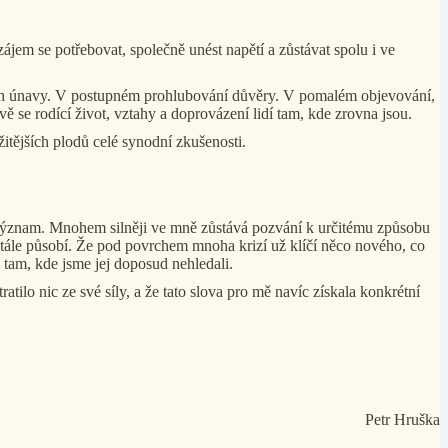
ájem se potřebovat, společně unést napětí a zůstávat spolu i ve
lích únavy. V postupném prohlubování důvěry. V pomalém objevování,
 se rodící život, vztahy a doprovázení lidí tam, kde zrovna jsou.
itějších plodů celé synodní zkušenosti.
vůj význam. Mnohem silněji ve mně zůstává pozvání k určitému způsobu
 stále působí. Že pod povrchem mnoha krizí už klíčí něco nového, co
 tam, kde jsme jej doposud nehledali.
atilo nic ze své síly, a že tato slova pro mě navíc získala konkrétní
Petr Hruška