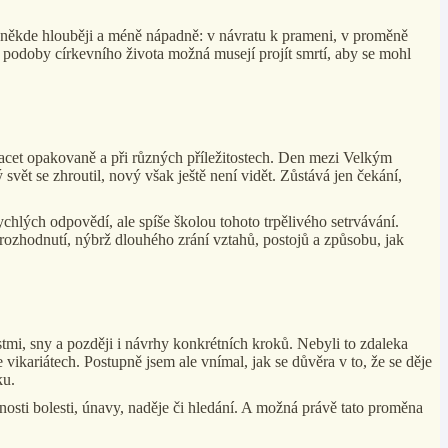
ale někde hlouběji a méně nápadně: v návratu k prameni, v proměně
é podoby církevního života možná musejí projít smrtí, aby se mohl
acet opakovaně a při různých příležitostech. Den mezi Velkým
svět se zhroutil, nový však ještě není vidět. Zůstává jen čekání,
chlých odpovědí, ale spíše školou tohoto trpělivého setrvávání.
rozhodnutí, nýbrž dlouhého zrání vztahů, postojů a způsobu, jak
tmi, sny a později i návrhy konkrétních kroků. Nebyli to zdaleka
vikariátech. Postupně jsem ale vnímal, jak se důvěra v to, že se děje
ku.
ušenosti bolesti, únavy, naděje či hledání. A možná právě tato proměna