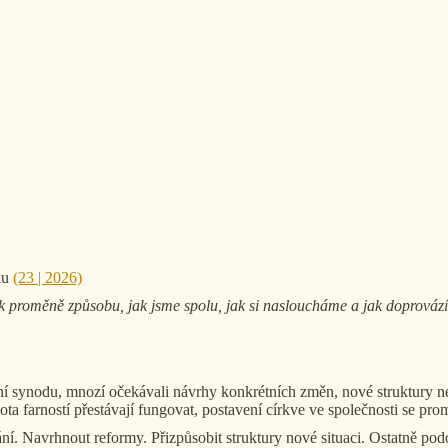
ku
(23 | 2026)
k proměně způsobu, jak jsme spolu, jak si nasloucháme a jak doprovázím
ézní synodu, mnozí očekávali návrhy konkrétních změn, nové struktury 
ivota farností přestávají fungovat, postavení církve ve společnosti se p
ní. Navrhnout reformy. Přizpůsobit struktury nové situaci. Ostatně pod