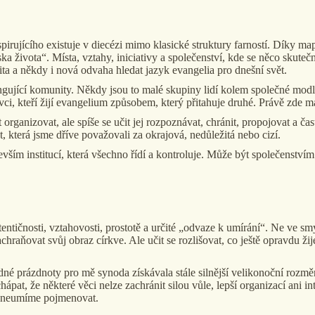
pirujícího existuje v diecézi mimo klasické struktury farností. Díky m
ka života“. Místa, vztahy, iniciativy a společenství, kde se něco skutečn
ita a někdy i nová odvaha hledat jazyk evangelia pro dnešní svět.
gující komunity. Někdy jsou to malé skupiny lidí kolem společné modli
ivci, kteří žijí evangelium způsobem, který přitahuje druhé. Právě zde 
ganizovat, ale spíše se učit jej rozpoznávat, chránit, propojovat a čast
 která jsme dříve považovali za okrajová, nedůležitá nebo cizí.
ším institucí, která všechno řídí a kontroluje. Může být společenstvím 
ntičnosti, vztahovosti, prostotě a určité „odvaze k umírání“. Ne ve sm
chraňovat svůj obraz církve. Ale učit se rozlišovat, co ještě opravdu ži
né prázdnoty pro mě synoda získávala stále silnější velikonoční rozměr
chápat, že některé věci nelze zachránit silou vůle, lepší organizací ani 
ím neumíme pojmenovat.