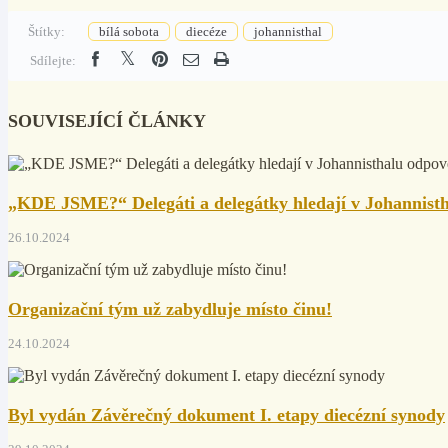
Štítky:
bílá sobota
diecéze
johannisthal
Sdílejte:
SOUVISEJÍCÍ ČLÁNKY
„KDE JSME?“ Delegáti a delegátky hledají v Johannisth
26.10.2024
Organizační tým už zabydluje místo činu!
24.10.2024
Byl vydán Závěrečný dokument I. etapy diecézní synody