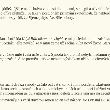
 nejdůležitější se neodehrává v oblasti dokumentů, strategií a návrhů, 
o dříve přehlíželi. A také v postupném přijímání skutečnosti, že někter
dní cesty cítil, že žijeme jakýsi čas Bílé soboty.
 Jana Loffelda
Když Bůh nikomu nechybí
se mi poslední dobou začal vr
edníci ještě nevědí, že v nitru země už začíná klíčit nový život. Starý 
 v různé míře i celá naše církev. Synoda tak pro mě nebyla hledáním ry
t organizačně. A že proměna církve nebude výsledkem několika chytrých 
ěhem různých fází synody začalo ozývat s konkrétními postřehy, zkušenos
e farnostech, pastoračních a ekonomických radách nebo mezi kněžími ve 
ím shromáždění už byla atmosféra mezi delegáty zcela jiná než na začát
t otevřeněji a s větší důvěrou sdíleli nejen své názory, ale i vlastní zk