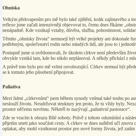
Ohniska
Velkým překvapením pro mě bylo také zjištění, kolik zajímavého a ins
reflexe jsme začali intenzivněji objevovat to, čemu dnes říkáme „ohnis
nenápadně. Kde vznikají vztahy, důvěra, služba, pohostinnost, solidar
Těmito „ohnisky života“ nemusejí být velké projekty ani dokonale fun
potřebným, společenství rodin nebo mladých lidí, ale jsou to i jednotl
Postupně jsme si uvědomovali, že úkolem církve není především život or
obvykle vzniká tam, kde ho nikdo neplánoval. A někdy přichází z míst,
A právě toto bylo pro mě velmi osvobozující. Církev nemusí být předev
se k tomuto jeho působení připojovat.
Paliativa
Mezi lidmi „církevními“ jsem během synody vnímal také touhu po aute
neslouží životu. Neudržovat struktury jen proto, že tu vždy byly. Neza
prostor něčemu novému. Někteří to nazývají „paliativní pastorace“.
Zde se vracím k obrazu Bílé soboty. Právě z tohoto odumírání a násled
přijetím smrti jako součásti cesty. A církev se dnes naštěstí učí znovu 
oplakat, aby mohl vzniknout prostor pro nové formy života, jež zat