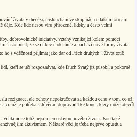
apování života v diecézi, naslouchání ve skupinách i dalším formám
ě děje. Kde lidé nesou víru přirozeně, lidsky a často velmi
tby, dobrovolnické iniciativy, vztahy vznikající kolem pomoci
mám často pocit, že se církev nadechuje a nachází nové formy života.
o ho s vděčností přijímat jako dar od „těch druhých“. Život totiž
lidí, kteří se učí rozpoznávat, kde Duch Svatý již působí, a pokorně
yslu rezignace, ale ochoty nepokračovat za každou cenu v tom, co už
je a co už je potřeba s důvěrou doprovodit ke konci, který může otevřít
. Velikonoce totiž nejsou jen oslavou nového života. Jsou také
intenzivnějším aktivismem. Některé věci je třeba nejprve opustit a