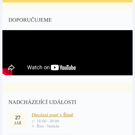
DOPORUČUJEME
NADCHÁZEJÍCÍ UDÁLOSTI
Diecézní pouť v Římě
27
16:00 - 20:00
ZÁŘ
Řím - Vatikán