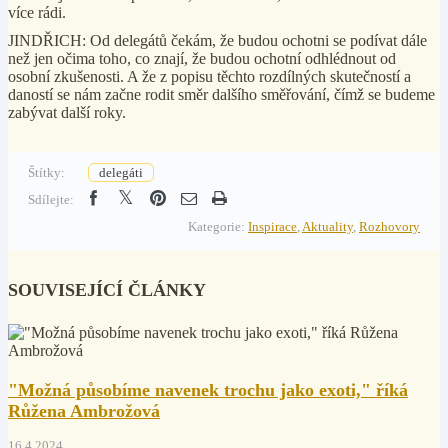
více rádi.
JINDŘICH: Od delegátů čekám, že budou ochotni se podívat dále
než jen očima toho, co znají, že budou ochotní odhlédnout od
osobní zkušenosti. A že z popisu těchto rozdílných skutečností a
daností se nám začne rodit směr dalšího směřování, čímž se budeme
zabývat další roky.
Štítky:
delegáti
Sdílejte:
Kategorie:
Inspirace
,
Aktuality
,
Rozhovory
SOUVISEJÍCÍ ČLÁNKY
"Možná působíme navenek trochu jako exoti," říká
Růžena Ambrožová
16.4.2024