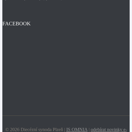
FACEBOOK
© 2026 Diecézní synoda Plzeň |
IS OMNIA
|
odebírat novinky e-