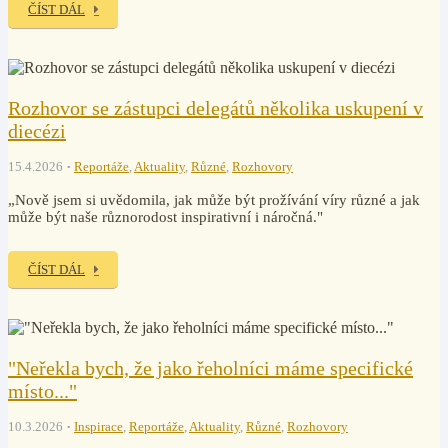
ČÍST DÁL
Rozhovor se zástupci delegátů několika uskupení v
diecézi
15.4.2026
Reportáže
,
Aktuality
,
Různé
,
Rozhovory
„Nově jsem si uvědomila, jak může být prožívání víry různé a jak
může být naše různorodost inspirativní i náročná."
ČÍST DÁL
"Neřekla bych, že jako řeholníci máme specifické
místo..."
10.3.2026
Inspirace
,
Reportáže
,
Aktuality
,
Různé
,
Rozhovory