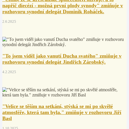
napříč diecézí - možná první plody synody" zmiňuje v
rozhovoru synodní delegát Dominik Roháček.
2.6.2025
"To jsem viděl jako vanutí Ducha svatého" zmiňuje v
rozhovoru synodní delegát Jindřich Zárobský.
4.2.2025
"Velice se těším na setkání, stýská se mi po skvělé
atmosféře, která tam byla." zmiňuje v rozhovoru Jiří
Basl
1.10.2025