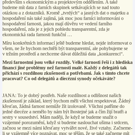
především s ekonomickým a projektovým oddělením. A také
budeme mít data z farních skupinek setkávajících se nad touto
otázkou a z dotazníků. Kromě „tvrdých“ a jasných dat o majetku a
hospodaření nás také zajímá, jak moc jsou farníci informováni o
hospodaření farnosti, jakou mají důvěru ve vedení farního
hospodaření, zda je z jejich pohledu transparentní, zda je
ekonomická rada farnosti funkční …
Míru konkrétních informací ještě budeme hledat, nejde informovat o
všem, ne že bychom nechtěli být transparentní, ale pohybujeme se
v tržním prostředí a nechceme dávat důležitá data „konkurenci“.
Mezi farnostmi jsou velké rozdíly. Velké farnosti řeší i z hlediska
financí jiné problémy než farnosti malé. Každý z delegátů tak
přichází s rozdílnou zkušeností a potřebami. Jak s tímto chcete
pracovat? Co od delegátů a diecézní synody očekáváte?
JANA: To je dobrý postřeh. Naše rozdílnost a odlišnost našich
zkušeností je základ, který bychom měli všichni respektovat. Žádný
křesťan, žádná farnost nemůže žít izolovaně. Všichni patříme do
jedné diecéze a nemělo by nám být lhostejné jak a čím žijí bratři a
sestry v sousedství. Mám naději, že když se budeme snažit o
vzájemné porozumění, když si budeme naslouchat ušima i srdcem,
začnou se mezi námi křesťany vytvářet nové, živé vztahy. Začneme-
li se vzájemně více poznávat, moc se těším, že se také začneme mít