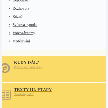
Reportáže
Rozhovory
Různé
Světová synoda
Videozáznamy
Vzdělávání
KUDY DÁL?
Prezentace další cesty
TEXTY III. ETAPY
"Následuj mě!"