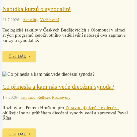
Nabídka kurzů o synodalitě
31.7.2026
Aktuality
,
Vzdělávání
Teologické fakulty v Českých Budějovicích a Olomouci v rámci
svých programů celoživotního vzdělávání nabízejí dva zajímavé
kurzy o synodalitě.
ČÍST DÁL
Co přinesla a kam nás vede diecézní synoda?
1.7.2026
Inspirace
,
Reflexe
,
Rozhovory
Rozhovor s Petrem Hruškou pro
Zpravodaj plzeňské diecéze
ohlížející se za průběhem diecézní synody vedl a zpracoval Pavel
Říha
ČÍST DÁL