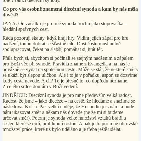
role v rámci diecézní synody.
Co pro vás osobně znamená diecézní synoda a kam by nás měla
dovést?
JANA: Od začátku je pro mě synoda trochu jako stopovačka –
hledání správných cest.
Ráda pozoruji skauty, když hrají hry. Vidím jejich zápal pro hru,
nadšení, touhu dobrat se šťastně cíle. Dost často musí nutně
spolupracovat, čekat na slabší, pomáhat si, hrát fér.
Přála bych si, abychom si počínali se stejným nadšením a zápalem
pro Boží věc při synodě. Pravidla známe z Evangelia a na nás je
odvážně se vydat na společnou cestu. Může se stát, že některé směry
se ukáží být slepou uličkou. Ale i to je v pořádku, aspoň se dozvíme
kudy cesta nevede. A cíl? To je přesně to, co dopředu neznáme.
Z celého srdce doufám v Boží vedení.
JINDŘICH: Diecézní synoda je pro mne především velká radost.
Radost, že jsme – jako diecéze – na cestě, že hledáme a snažíme se
následovat Krista. Pak velká naděje, že Hospodin je s námi a bude
nám ukazovat směr a někam nás dovede (ne že mi si budeme
určovat směr). Potom je synoda velké množství vztahů bratří a
sester, které se rodí, prohlubují rostou. A pak je to pro mne obrovské
množství práce, které už bylo uděláno a je třeba ještě udělat.