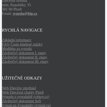
Diecézní synoda
nám. Republiky 35
301 00 Plzeň
Email:
synoda@bip.cz
RYCHLÁ NAVIGACE
Základní informace
FAQ Často kladené otázky
Modlitba za synodu
Závěrečný dokument I. etapy
Závěrečný dokument II. etapy
Závěrečný dokument III. etapy
UŽITEČNÉ ODKAZY
Web Diecéze plzeňské
Web Diecézní charity Plzeň
Synoda o synodalitě (cirkev.cz)
Závěrečný dokument SoS
Synod on Synodality (synod.va)