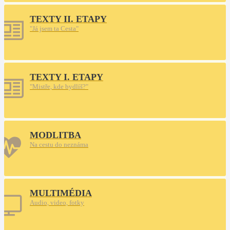
TEXTY II. ETAPY
"Já jsem ta Cesta"
TEXTY I. ETAPY
"Mistře, kde bydlíš?"
MODLITBA
Na cestu do neznáma
MULTIMÉDIA
Audio, video, fotky