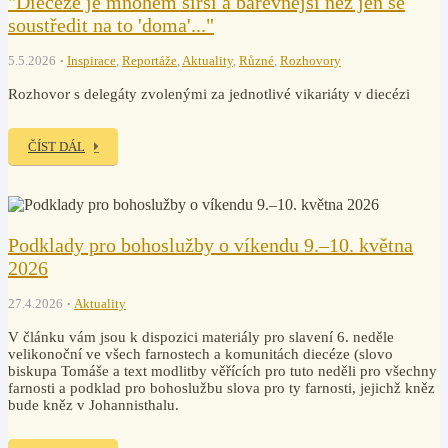
"Diecéze je mnohem širší a barevnější než jen se
soustředit na to 'doma'..."
5.5.2026
Inspirace
,
Reportáže
,
Aktuality
,
Různé
,
Rozhovory
Rozhovor s delegáty zvolenými za jednotlivé vikariáty v diecézi
ČÍST DÁL
Podklady pro bohoslužby o víkendu 9.–10. května
2026
27.4.2026
Aktuality
V článku vám jsou k dispozici materiály pro slavení 6. neděle
velikonoční ve všech farnostech a komunitách diecéze (slovo
biskupa Tomáše a text modlitby věřících pro tuto neděli pro všechny
farnosti a podklad pro bohoslužbu slova pro ty farnosti, jejichž kněz
bude kněz v Johannisthalu.