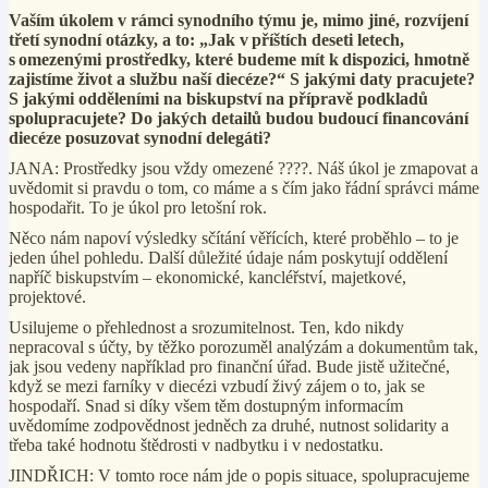
Vaším úkolem v rámci synodního týmu je, mimo jiné, rozvíjení
třetí synodní otázky, a to: „Jak v
příštích deseti letech,
s
omezenými prostředky, které budeme mít k
dispozici, hmotně
zajistíme život a službu naší diecéze?“ S jakými daty pracujete?
S jakými odděleními na biskupství na přípravě podkladů
spolupracujete? Do jakých detailů budou budoucí financování
diecéze posuzovat synodní delegáti?
JANA: Prostředky jsou vždy omezené
????
. Náš úkol je zmapovat a
uvědomit si pravdu o tom, co máme a s čím jako řádní správci máme
hospodařit. To je úkol pro letošní rok.
Něco nám napoví výsledky sčítání věřících, které proběhlo – to je
jeden úhel pohledu. Další důležité údaje nám poskytují oddělení
napříč biskupstvím – ekonomické, kancléřství, majetkové,
projektové.
Usilujeme o přehlednost a srozumitelnost. Ten, kdo nikdy
nepracoval s účty, by těžko porozuměl analýzám a dokumentům tak,
jak jsou vedeny například pro finanční úřad. Bude jistě užitečné,
když se mezi farníky v diecézi vzbudí živý zájem o to, jak se
hospodaří. Snad si díky všem těm dostupným informacím
uvědomíme zodpovědnost jedněch za druhé, nutnost solidarity a
třeba také hodnotu štědrosti v nadbytku i v nedostatku.
JINDŘICH: V tomto roce nám jde o popis situace, spolupracujeme