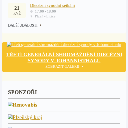
Diecézní synodní setkání
21
17:00 - 18:00
KVĚ
Plzeň - Litice
DALŠÍ UDÁLOSTI
TŘETÍ GENERÁLNÍ SHROMÁŽDĚNÍ DIECÉZNÍ
SYNODY V JOHANNISTHALU
ZOBRAZIT GALERII
SPONZOŘI