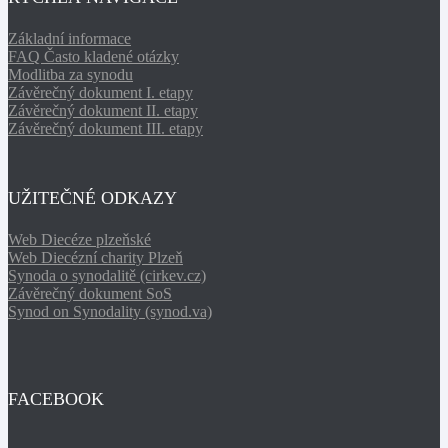
Základní informace
FAQ Často kladené otázky
Modlitba za synodu
Závěrečný dokument I. etapy
Závěrečný dokument II. etapy
Závěrečný dokument III. etapy
UŽITEČNÉ ODKAZY
Web Diecéze plzeňské
Web Diecézní charity Plzeň
Synoda o synodalitě (cirkev.cz)
Závěrečný dokument SoS
Synod on Synodality (synod.va)
FACEBOOK