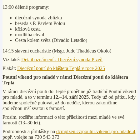
13:00 dělené programy:
diecézní synoda zblízka
beseda s P. Pavlem Polou
křížová cesta
modlitba chval
Cesta kolem světa (Divadlo Letadlo)
14:15 slavení eucharistie (Msgr. Jude Thaddeus Okolo)
Viz také:
Detail oznámení - Diecézní synoda Plzeň
Plakát:
Diecézní pouť do kláštera Teplá v roce 2025
Poutní víkend pro mladé v rámci Diecézní pouti do kláštera
Teplá
V rámci diecézní pouti do Teplé proběhne již tradiční Poutní víkend
pro mladé, a to v termínu
12.–14. září 2025
. Tedy už od pátku, kdy
budeme společně putovat, až do neděle, kterou zakončíme
společnou mší svatou s farností.
Prosím, rozšiřte informaci o této příležitosti mezi mladé ve své
farnosti (13–30 let).
Podrobnosti a přihlášky na
dcmplzen.cz/poutni-vikend-pro-mlade-4
,
popř. volejte na 730 543 373.