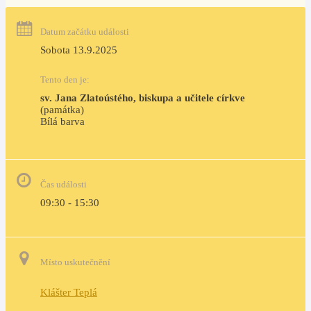
Datum začátku události
Sobota 13.9.2025
Tento den je:
sv. Jana Zlatoústého, biskupa a učitele církve
(památka)
Bílá barva                                                                            
Čas události
09:30 - 15:30
Místo uskutečnění
Klášter Teplá