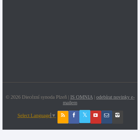
© 2026 Diecézní synoda Plzeň |
IS OMNIA
|
odebírat novinky e-
mailem
Select Language
▼