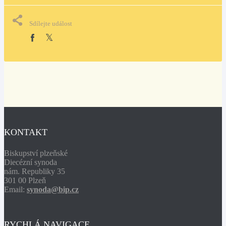
Sdílejte událost
KONTAKT
Biskupství plzeňské
Diecézní synoda
nám. Republiky 35
301 00 Plzeň
Email:
synoda@bip.cz
RYCHLÁ NAVIGACE