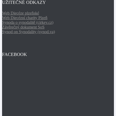
UŽITEČNÉ ODKAZY
Web Diecéze plzeňské
Web Diecézní charity Plzeň
Synoda o synodalitě (cirkev.cz)
Závěrečný dokument SoS
Synod on Synodality (synod.va)
FACEBOOK