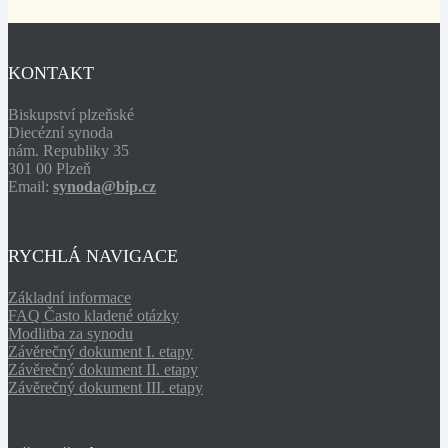
KONTAKT
Biskupství plzeňské
Diecézní synoda
nám. Republiky 35
301 00 Plzeň
Email:
synoda@bip.cz
RYCHLÁ NAVIGACE
Základní informace
FAQ Často kladené otázky
Modlitba za synodu
Závěrečný dokument I. etapy
Závěrečný dokument II. etapy
Závěrečný dokument III. etapy