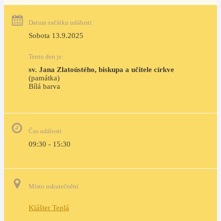
Datum začátku události
Sobota 13.9.2025
Tento den je:
sv. Jana Zlatoústého, biskupa a učitele církve
(památka)
Bílá barva                                                                            
Čas události
09:30 - 15:30
Místo uskutečnění
Klášter Teplá