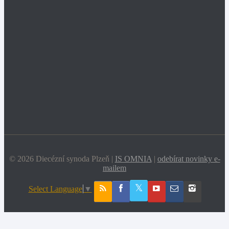
© 2026 Diecézní synoda Plzeň |
IS OMNIA
|
odebírat novinky e-
mailem
Select Language
▼