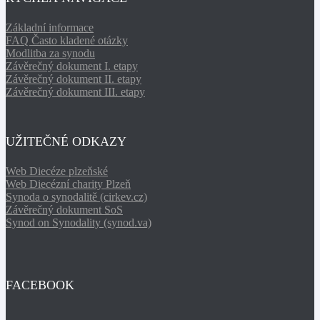
Základní informace
FAQ Často kladené otázky
Modlitba za synodu
Závěrečný dokument I. etapy
Závěrečný dokument II. etapy
Závěrečný dokument III. etapy
UŽITEČNÉ ODKAZY
Web Diecéze plzeňské
Web Diecézní charity Plzeň
Synoda o synodalitě (cirkev.cz)
Závěrečný dokument SoS
Synod on Synodality (synod.va)
FACEBOOK