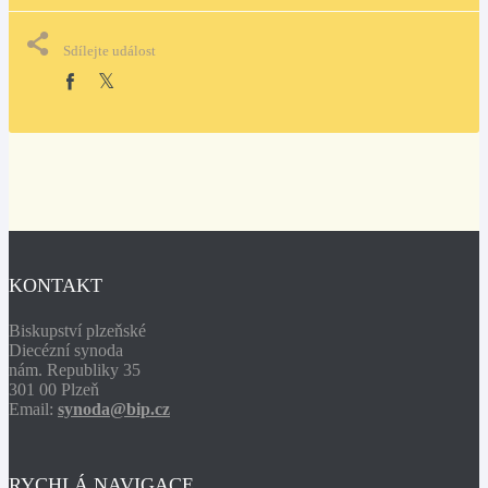
Sdílejte událost
KONTAKT
Biskupství plzeňské
Diecézní synoda
nám. Republiky 35
301 00 Plzeň
Email:
synoda@bip.cz
RYCHLÁ NAVIGACE