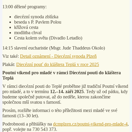
13:00 dělené programy:
diecézní synoda zblízka
beseda s P. Pavlem Polou
křížová cesta
modlitba chval
Cesta kolem světa (Divadlo Letadlo)
14:15 slavení eucharistie (Msgr. Jude Thaddeus Okolo)
Viz také:
Detail oznámení - Diecézní synoda Plzeň
Plakát:
Diecézní pouť do kláštera Teplá v roce 2025
Poutní víkend pro mladé v rámci Diecézní pouti do kláštera
Teplá
V rámci diecézní pouti do Teplé proběhne již tradiční Poutní víkend
pro mladé, a to v termínu
12.–14. září 2025
. Tedy už od pátku, kdy
budeme společně putovat, až do neděle, kterou zakončíme
společnou mší svatou s farností.
Prosím, rozšiřte informaci o této příležitosti mezi mladé ve své
farnosti (13–30 let).
Podrobnosti a přihlášky na
dcmplzen.cz/poutni-vikend-pro-mlade-4
,
popř. volejte na 730 543 373.