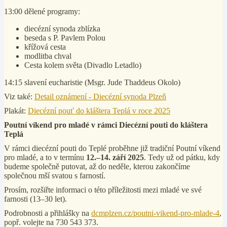
13:00 dělené programy:
diecézní synoda zblízka
beseda s P. Pavlem Polou
křížová cesta
modlitba chval
Cesta kolem světa (Divadlo Letadlo)
14:15 slavení eucharistie (Msgr. Jude Thaddeus Okolo)
Viz také:
Detail oznámení - Diecézní synoda Plzeň
Plakát:
Diecézní pouť do kláštera Teplá v roce 2025
Poutní víkend pro mladé v rámci Diecézní pouti do kláštera
Teplá
V rámci diecézní pouti do Teplé proběhne již tradiční Poutní víkend
pro mladé, a to v termínu
12.–14. září 2025
. Tedy už od pátku, kdy
budeme společně putovat, až do neděle, kterou zakončíme
společnou mší svatou s farností.
Prosím, rozšiřte informaci o této příležitosti mezi mladé ve své
farnosti (13–30 let).
Podrobnosti a přihlášky na
dcmplzen.cz/poutni-vikend-pro-mlade-4
,
popř. volejte na 730 543 373.