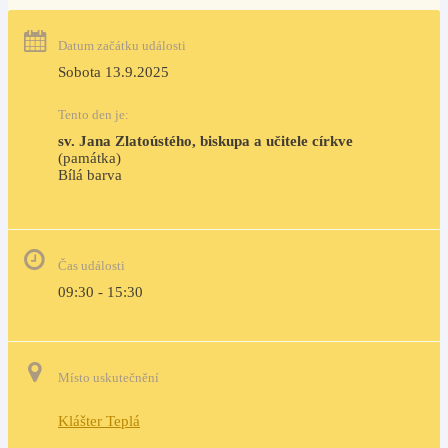
Datum začátku události
Sobota 13.9.2025
Tento den je:
sv. Jana Zlatoústého, biskupa a učitele církve
(památka)
Bílá barva                                                                            
Čas události
09:30 - 15:30
Místo uskutečnění
Klášter Teplá