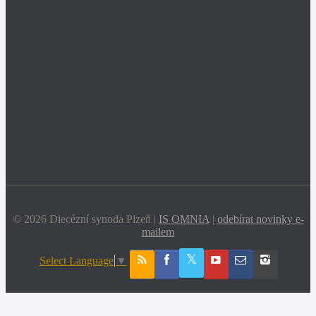
© 2026 Diecézní synoda Plzeň |
IS OMNIA
|
odebírat novinky e-
mailem
Select Language
▼