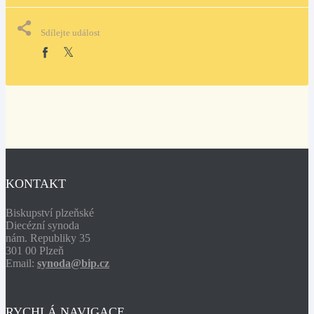
Sdílejte událost
KONTAKT
Biskupství plzeňské
Diecézní synoda
nám. Republiky 35
301 00 Plzeň
Email:
synoda@bip.cz
RYCHLÁ NAVIGACE