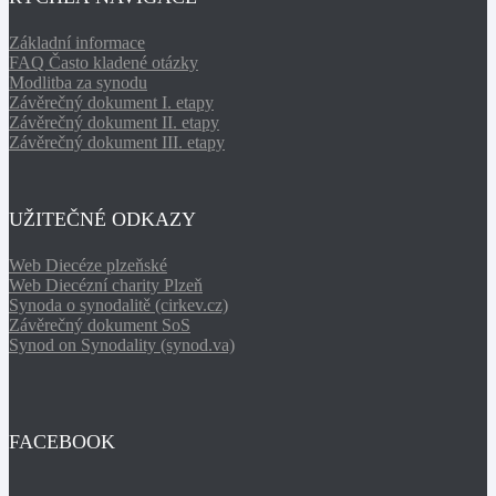
Základní informace
FAQ Často kladené otázky
Modlitba za synodu
Závěrečný dokument I. etapy
Závěrečný dokument II. etapy
Závěrečný dokument III. etapy
UŽITEČNÉ ODKAZY
Web Diecéze plzeňské
Web Diecézní charity Plzeň
Synoda o synodalitě (cirkev.cz)
Závěrečný dokument SoS
Synod on Synodality (synod.va)
FACEBOOK