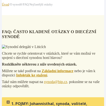
Úvod
/O synodě/FAQ Nejčastější otázky
FAQ: ČASTO KLADENÉ OTÁZKY O DIECÉZNÍ
SYNODĚ
Chcete se rychle orientovat v otázkách, které se vám možná ve
spojení s diecézní synodou honí hlavou?
Rozklikněte některou z níže uvedených otázek.
Můžete se také podívat na
Základní informace
nebo je vám k
dispozici
Infoleták ke stažení
.
Také nám můžete napsat na
synoda@bip.cz,
pokusíme se na vaše
otázky odpovědět.
1. POJMY: Johannisthal, synoda, volitelé,