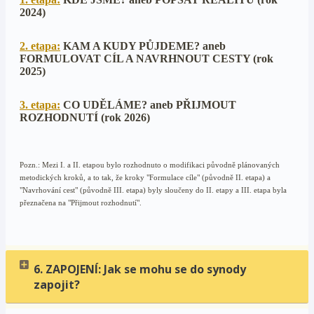
2024)
2. etapa:
KAM A KUDY PŮJDEME? aneb
FORMULOVAT CÍL A NAVRHNOUT CESTY (rok
2025)
3. etapa:
CO UDĚLÁME? aneb PŘIJMOUT
ROZHODNUTÍ (rok 2026)
Pozn.: Mezi I. a II. etapou bylo rozhodnuto o modifikaci původně plánovaných
metodických kroků, a to tak, že kroky "Formulace cíle" (původně II. etapa) a
"Navrhování cest" (původně III. etapa) byly sloučeny do II. etapy a III. etapa byla
přeznačena na "Přijmout rozhodnutí".
6. ZAPOJENÍ: Jak se mohu se do synody
zapojit?