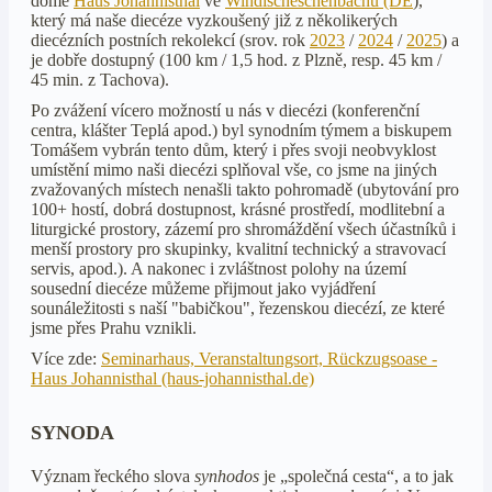
domě
Haus Johannisthal
ve
Windischeschenbachu (DE
),
který má naše diecéze vyzkoušený již z několikerých
diecézních postních rekolekcí (srov. rok
2023
/
2024
/
2025
) a
je dobře dostupný (100 km / 1,5 hod. z Plzně, resp. 45 km /
45 min. z Tachova).
Po zvážení vícero možností u nás v diecézi (konferenční
centra, klášter Teplá apod.) byl synodním týmem a biskupem
Tomášem vybrán tento dům, který i přes svoji neobvyklost
umístění mimo naši diecézi splňoval vše, co jsme na jiných
zvažovaných místech nenašli takto pohromadě (ubytování pro
100+ hostí, dobrá dostupnost, krásné prostředí, modlitební a
liturgické prostory, zázemí pro shromáždění všech účastníků i
menší prostory pro skupinky, kvalitní technický a stravovací
servis, apod.). A nakonec i zvláštnost polohy na území
sousední diecéze můžeme přijmout jako vyjádření
sounáležitosti s naší "babičkou", řezenskou diecézí, ze které
jsme přes Prahu vznikli.
Více zde:
Seminarhaus, Veranstaltungsort, Rückzugsoase -
Haus Johannisthal (haus-johannisthal.de)
SYNODA
Význam řeckého slova
synhodos
je „společná cesta“, a to jak