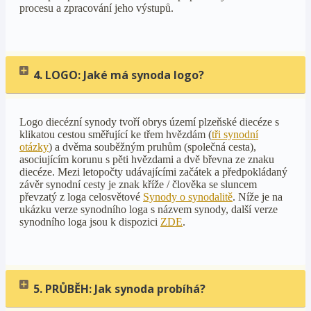
procesu a zpracování jeho výstupů.
4. LOGO: Jaké má synoda logo?
Logo diecézní synody tvoří obrys území plzeňské diecéze s
klikatou cestou směřující ke třem hvězdám (
tři synodní
otázky
) a dvěma souběžným pruhům (společná cesta),
asociujícím korunu s pěti hvězdami a dvě břevna ze znaku
diecéze. Mezi letopočty udávajícími začátek a předpokládaný
závěr synodní cesty je znak kříže / člověka se sluncem
převzatý z loga celosvětové
Synody o synodalitě
. Níže je na
ukázku verze synodního loga s názvem synody, další verze
synodního loga jsou k dispozici
ZDE
.
5. PRŮBĚH: Jak synoda probíhá?