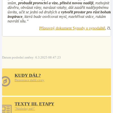
snům,
probudit proroctví a vize, přinést novou naději
, rozhojnit
důvěru, obvázat rány, navázat vztahy, dát zazářit nadějeplnému
úsvitu, učit se jedni od druhých a
vytvořit prostor pro růst bohaté
inspirace
, která bude osvěcovat mysl, rozehřívat srdce, rukám
navrátí sílu.“
Přípravný dokument Synody o synodalitě
, čl.
Datum poslední změny: 6.3.2025 08:47:23
KUDY DÁL?
Prezentace další cesty
TEXTY III. ETAPY
"Následuj mě!"