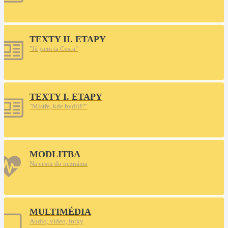
TEXTY II. ETAPY
"Já jsem ta Cesta"
TEXTY I. ETAPY
"Mistře, kde bydlíš?"
MODLITBA
Na cestu do neznáma
MULTIMÉDIA
Audio, video, fotky