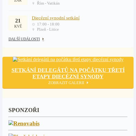
ZÁŘ
Řím - Vatikán
Diecézní synodní setkání
21
17:00 - 18:00
KVĚ
Plzeň - Litice
DALŠÍ UDÁLOSTI
SETKÁNÍ DELEGÁTŮ NA POČÁTKU TŘETÍ
ETAPY DIECÉZNÍ SYNODY
ZOBRAZIT GALERII
SPONZOŘI