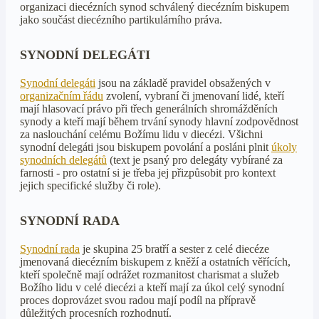
organizaci diecézních synod schválený diecézním biskupem
jako součást diecézního partikulárního práva.
SYNODNÍ DELEGÁTI
Synodní delegáti
jsou na základě pravidel obsažených v
organizačním řádu
zvolení, vybraní či jmenovaní lidé, kteří
mají hlasovací právo při třech generálních shromážděních
synody a kteří mají během trvání synody hlavní zodpovědnost
za naslouchání celému Božímu lidu v diecézi. Všichni
synodní delegáti jsou biskupem povolání a posláni plnit
úkoly
synodních delegátů
(text je psaný pro delegáty vybírané za
farnosti - pro ostatní si je třeba jej přizpůsobit pro kontext
jejich specifické služby či role).
SYNODNÍ RADA
Synodní rada
je skupina 25 bratří a sester z celé diecéze
jmenovaná diecézním biskupem z kněží a ostatních věřících,
kteří společně mají odrážet rozmanitost charismat a služeb
Božího lidu v celé diecézi a kteří mají za úkol celý synodní
proces doprovázet svou radou mají podíl na přípravě
důležitých procesních rozhodnutí.