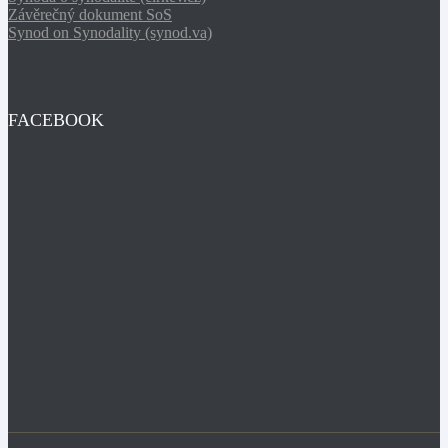
Závěrečný dokument SoS
Synod on Synodality (synod.va)
FACEBOOK