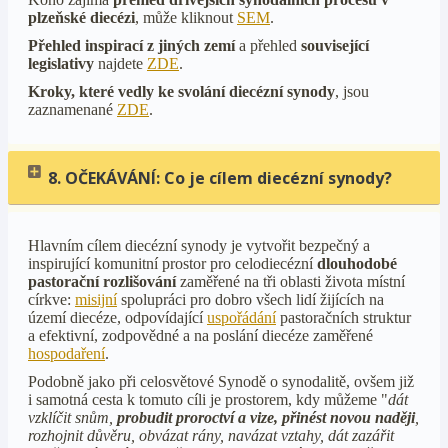
plzeňské diecézi
, může kliknout
SEM
.
Přehled inspirací z jiných zemí
a přehled
související
legislativy
najdete
ZDE
.
Kroky, které vedly ke svolání diecézní synody
, jsou
zaznamenané
ZDE
.
8. OČEKÁVÁNÍ: Co je cílem diecézní synody?
Hlavním cílem diecézní synody je vytvořit bezpečný a
inspirující komunitní prostor pro celodiecézní
dlouhodobé
pastorační rozlišování
zaměřené na tři oblasti života místní
církve:
misijní
spolupráci pro dobro všech lidí žijících na
území diecéze, odpovídající
uspořádání
pastoračních struktur
a efektivní, zodpovědné a na poslání diecéze zaměřené
hospodaření
.
Podobně jako při celosvětové Synodě o synodalitě, ovšem již
i samotná cesta k tomuto cíli je prostorem, kdy můžeme "
dát
vzklíčit snům,
probudit proroctví a vize, přinést novou naději
,
rozhojnit důvěru, obvázat rány, navázat vztahy, dát zazářit