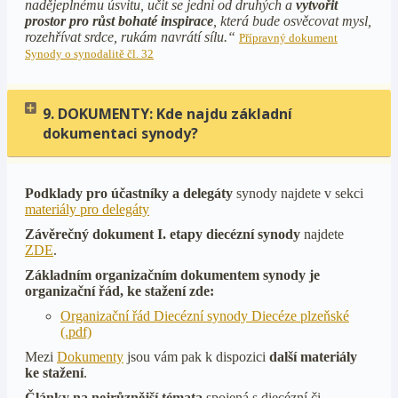
nadějeplnému úsvitu, učit se jedni od druhých a
vytvořit
prostor pro růst bohaté inspirace
, která bude osvěcovat mysl,
rozehřívat srdce, rukám navrátí sílu.“
Přípravný dokument
Synody o synodalitě čl. 32
9. DOKUMENTY: Kde najdu základní
dokumentaci synody?
Podklady pro účastníky a delegáty
synody najdete v sekci
materiály pro delegáty
Závěrečný dokument I. etapy diecézní synody
najdete
ZDE
.
Základním organizačním dokumentem synody je
organizační řád, ke stažení zde:
Organizační řád Diecézní synody Diecéze plzeňské
(.pdf)
Mezi
Dokumenty
jsou vám pak k dispozici
další materiály
ke stažení
.
Články na nejrůznější témata
spojená s diecézní či