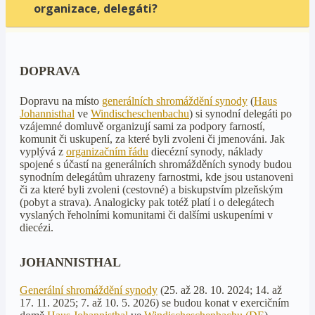
organizace, delegáti?
DOPRAVA
Dopravu na místo
generálních shromáždění synody
(
Haus
Johannisthal
ve
Windischeschenbachu
) si synodní delegáti po
vzájemné domluvě organizují sami za podpory farností,
komunit či uskupení, za které byli zvoleni či jmenováni. Jak
vyplývá z
organizačním řádu
diecézní synody, náklady
spojené s účastí na generálních shromážděních synody budou
synodním delegátům uhrazeny farnostmi, kde jsou ustanoveni
či za které byli zvoleni (cestovné) a biskupstvím plzeňským
(pobyt a strava). Analogicky pak totéž platí i o delegátech
vyslaných řeholními komunitami či dalšími uskupeními v
diecézi.
JOHANNISTHAL
Generální shromáždění synody
(25. až 28. 10. 2024; 14. až
17. 11. 2025; 7. až 10. 5. 2026) se budou konat v exercičním