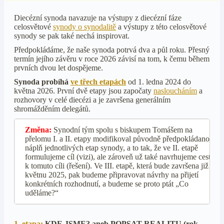
Diecézní synoda navazuje na výstupy z diecézní fáze
celosvětové
synody o synodalitě
a výstupy z této celosvětové
synody se pak také nechá inspirovat.
Předpokládáme, že naše synoda potrvá dva a půl roku. Přesný
termín jejího závěru v roce 2026 závisí na tom, k čemu během
prvních dvou let dospějeme.
Synoda probíhá
ve třech etapách
od 1. ledna 2024 do
května 2026. První dvě etapy jsou započaty
nasloucháním
a
rozhovory v celé diecézi a je završena generálním
shromážděním delegátů.
Změna:
Synodní tým spolu s biskupem Tomášem na
přelomu I. a II. etapy modifikoval původně předpokládanou
náplň jednotlivých etap synody, a to tak, že ve II. etapě
formulujeme cíl (vizi), ale zároveň už také navrhujeme cesty
k tomuto cíli (řešení). Ve III. etapě, která bude završena již v
květnu 2025, pak budeme připravovat návrhy na přijetí
konkrétních rozhodnutí, a budeme se proto ptát „Co
uděláme?“
1. etapa:
KDE JSME? aneb POPSAT REALITU (rok