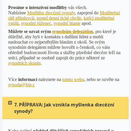
Prosíme o intenzivní
modlitby
vás všech.
Nabízíme
Modlitbu diecézní synody
, zapojení do
Modlitební
sítě přímluvců
,
postní denní tiché chvíle
,
kající modlitební
vigilii
,
synodní růženec
,
synodní litanie
apod.
Můžete se ozvat svým
synodním delegátům
, pro které je
důležité, aby byli v kontaktu s dalšími lidmi a mohli
naslouchat co nejpestřejším hlasům z okolí. Se svým
synodním delegátem můžete hovořit o čemkoli, co vám
ohledně budoucnosti života a služby plzeňské diecéze leží na
srdci, případně se osobně zapojit do práce některé ze
synodních skupin
.
Více
informací
naleznete na
tomto webu
, nebo se ozvěte na
synoda@bip.c
7. PŘÍPRAVA: Jak vznikla myšlenka diecézní
synody?
Koho zajímá
přehled dřívějších synodálních procesů v