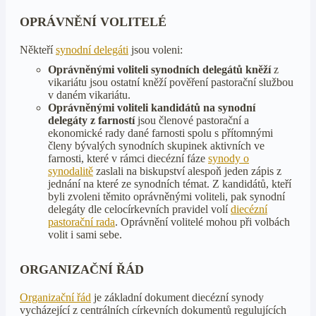
OPRÁVNĚNÍ VOLITELÉ
Někteří
synodní delegáti
jsou voleni:
Oprávněnými voliteli synodních delegátů kněží
z
vikariátu jsou ostatní kněží pověření pastorační službou
v daném vikariátu.
Oprávněnými voliteli kandidátů na synodní
delegáty z farností
jsou členové pastorační a
ekonomické rady dané farnosti spolu s přítomnými
členy bývalých synodních skupinek aktivních ve
farnosti, které v rámci diecézní fáze
synody o
synodalitě
zaslali na biskupství alespoň jeden zápis z
jednání na které ze synodních témat. Z kandidátů, kteří
byli zvoleni těmito oprávněnými voliteli, pak synodní
delegáty dle celocírkevních pravidel volí
diecézní
pastorační rada
. Oprávnění volitelé mohou při volbách
volit i sami sebe.
ORGANIZAČNÍ ŘÁD
Organizační řád
je základní dokument diecézní synody
vycházející z centrálních církevních dokumentů regulujících