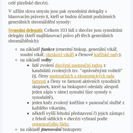
celé plzeňské diecézi.
V užším slova smyslu jsou pak synodními delegáty s
hlasovacím právem ti, kteří se budou účastnit podzimních
generálních shromáždění synody:
Synodní delegáti:
Celkem 103 lidí z diecéze jsou synodními
delegáty (kteří majíhlasovací právo při třech generálních
shromážděních):
na základě
funkce
(emeritní biskup, generální vikář,
soudní vikář,
okrskoví vikáři
a členové
kněžské rady
);
na základě
volby
:
lidé zvolení
diecézní pastorační radou
z
kandidátů zvolených tzv. "oprávněnými voliteli"
(tj. členy
pastoračních a ekonomických rada
farnosti
a členy ve farnosti aktivních synodních
skupinek, které na biskupství odeslaly alespoň
jeden zápis v rámci synodní fáze synody o
synodalitě),
jeden kněz zvolený kněžími v pastorační službě z
každého vikariátu,
někteří vyšší řeholní představení či jejich zástupci
z řeholí sídlících v diecézi vybraní podle
organizačního řádu
;
na základě
jmenování
biskupem: