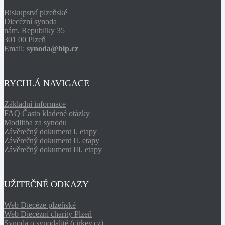
Biskupství plzeňské
Diecézní synoda
nám. Republiky 35
301 00 Plzeň
Email:
synoda@bip.cz
RYCHLÁ NAVIGACE
Základní informace
FAQ Často kladené otázky
Modlitba za synodu
Závěrečný dokument I. etapy
Závěrečný dokument II. etapy
Závěrečný dokument III. etapy
UŽITEČNÉ ODKAZY
Web Diecéze plzeňské
Web Diecézní charity Plzeň
Synoda o synodalitě (cirkev.cz)