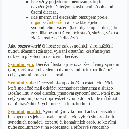
lidé vždy po jednom jmenovaní z trojic
navržených některými z uskupení působícími na
území diecéze,
lidé jmenovaní diecézním biskupem podle
organizačního řádu
a na základě jeho
svobodného uvážení (tak, aby skupina delegátů
zrcadlila pestrost životních stavů, služeb, věku a
zkušeností z celé diecéze).
Jako
pozorovatelé
či hosté se pak synodních shromáždění
budou účastnit i zástupci vyslaní ostatními křesťanskými
církvemi působícími na území diecéze.
Synodní tým:
Diecézní biskup jmenoval šestičlenný synodní
tým, který má pod vedením dvou synodních koordinátorů
celý synodní proces na starosti.
Synodní rada:
Diecézní biskup z kněží a ostatních věřících,
kteří společně mají odrážet rozmanitost charismat a služeb
Božího lidu v celé diecézi, jmenoval synodní radu, která bude
celý synodní proces doprovázet svou radou a bude mít účast
na přípravě důležitých procesních rozhodnutí.
Synodní poradci:
Synodní tým v komunikaci s diecézním
biskupem a s jeho schválením si navíc vybírá široký okruh
synodních poradců, expertů či kontaktních osob, se kterými
bude spolupracovat na koordinaci a přípravě synodního