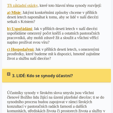
Tři základní otázky
, které toto hlavní téma synody rozvíjejí:
a) Misie
:
Jakými konkrétními způsoby chceme v příštích
deseti letech napomáhat k tomu, aby se lidé v naší diecézi
setkali s Kristem?
b) Uspořádání
:
Jak v příštích deseti letech v naší diecézi
uspořádáme omezený počet kněží a ostatních pastoračních
pracovníků, aby mohli zdravě žít a sloužit a všichni věřící
naplno prožívat svou víru?
c) Hospodaření:
Jak v příštích deseti letech, s omezenými
prostředky, které budeme mít k dispozici, hmotně zajistíme
život a službu naší diecéze?
3. LIDÉ: Kdo se synody účastní?
Účastníky synody v širokém slova smyslu jsou všichni
členové Božího lidu žijící na území plzeňské diecéze; ti se do
synodního procesu budou zapojovat v rámci širokých
konzultací v pastoračních radách farností a dalších
komunitách, střediskách života či prostorech života a služby v