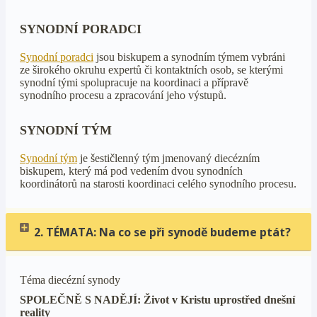
SYNODNÍ PORADCI
Synodní poradci
jsou biskupem a synodním týmem vybráni
ze širokého okruhu expertů či kontaktních osob, se kterými
synodní tými spolupracuje na koordinaci a přípravě
synodního procesu a zpracování jeho výstupů.
SYNODNÍ TÝM
Synodní tým
je šestičlenný tým jmenovaný diecézním
biskupem, který má pod vedením dvou synodních
koordinátorů na starosti koordinaci celého synodního procesu.
2. TÉMATA: Na co se při synodě budeme ptát?
Téma diecézní synody
SPOLEČNĚ S NADĚJÍ: Život v Kristu uprostřed dnešní
reality