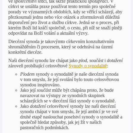
ve
společenství
srdcí, tak skrze praktickou
spolupráci
. V
církvi se ustálila praxe používat tento termín pro společné
porady ve významných obdobích, kdy se věřící scházejí, aby
přezkoumali jednu nebo více otázek a zformulovali důležitá
doporučení pro život a službu církve. Jedná se o proces, při
kterém Boží lid kráčí společně, o cestu, při níž se snaží plněji
odpovídat na Boží volání a aktuální výzvy.
Diecézní synoda je takovýmto církevním konzultativním
shromážděním či procesem, který se odehrává na území
konkrétní diecéze.
Naši diecézní synodu lze chápat jako
plod
,
součást
i
dotažení
zároveň probíhající celosvětové
Synody o synodalitě
:
Plodem
synody o synodalitě je naše diecézní synoda
v tom smyslu, že její svolání bylo touto celosvětovou
synodou inspirováno.
Jako její
součást
může být chápána proto, že bude
navazovat na výstupy ze synodních skupinek
scházejících se v diecézní fázi synody o synodalitě.
Jako
dotažení
celosvětové synody lze naši diecézní
synodu chápat v tom smyslu, že její ambicí je ve své
druhé etapě naslouchat poselství synody o synodalitě a
společně hledat způsoby, jak jej žít v našich
pastoračních podmínkách.