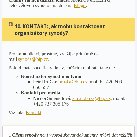
celosvětovou synodou najdete na
Blogu
.
10. KONTAKT: Jak mohu kontaktovat
organizátory synody?
Pro komunikaci, prosíme, využijte primárně e-
mail
synoda@bip.cz
.
Pokud máte specifický dotaz, můžete se obrátit také na:
Koordinátor synodního týmu
Petr Hruška:
hruska@bip.cz
, mobil: +420 608
656 557
Kontakt pro média
Nicola Šimandlová:
simandlova@bip.cz,
mobil:
+420 737 305 176
Viz také
Kontakt
„
Cílem synody
není vyprodukovat dokumenty, nýbrž dát vzklíčit