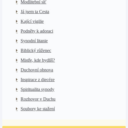
Modlitební síť
Já jsem ta Cesta
Kající vigilie
Podněty k adoraci
Synodní litanie
Biblický růženec
Mistře, kde bydlíš?
Duchovní obnova
Inspirace z diecéze
Spiritualita synody
Rozhovor v Duchu
Soubory ke stažení