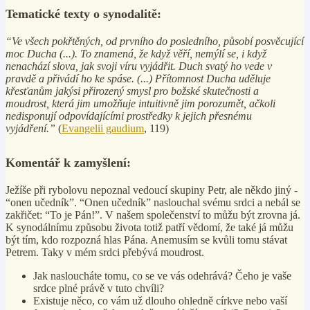
Tematické texty o synodalitě:
“Ve všech pokřtěných, od prvního do posledního, působí posvěcující
moc Ducha (...). To znamená, že když věří, nemýlí se, i když
nenachází slova, jak svoji víru vyjádřit. Duch svatý ho vede v
pravdě a přivádí ho ke spáse. (...) Přítomnost Ducha uděluje
křesťanům jakýsi přirozený smysl pro božské skutečnosti a
moudrost, která jim umožňuje intuitivně jim porozumět, ačkoli
nedisponují odpovídajícími prostředky k jejich přesnému
vyjádření.”
(
Evangelii gaudium
, 119)
Komentář k zamyšlení:
Ježíše při rybolovu nepoznal vedoucí skupiny Petr, ale někdo jiný -
“onen učedník”. “Onen učedník” naslouchal svému srdci a nebál se
zakřičet: “To je Pán!”. V našem společenství to můžu být zrovna já.
K synodálnímu způsobu života totiž patří vědomí, že také já můžu
být tím, kdo rozpozná hlas Pána. Anemusím se kvůli tomu stávat
Petrem. Taky v mém srdci přebývá moudrost.
Jak nasloucháte tomu, co se ve vás odehrává? Čeho je vaše
srdce plné právě v tuto chvíli?
Existuje něco, co vám už dlouho ohledně církve nebo vaší