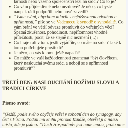
farnosti nebo vašeho společenství leží na srdci? Co to je?
Co vám přijde divné nebo nezdravé? Je něco, co byste
naopak rádi podpořili nebo nově zavedli?
“Jsme zváni, abychom mluvili s nefalšovanou odvahou a
upřímností,”
píše se ve
Vademecu k synodě o synodalitě
. Co
vám brání ve větší odvaze promluvit do veřejných věcí?
Špatná zkušenost, pohodlnost, nepřítomnost vhodné
příležitosti, pocit, že se stejně nic nezmění (...)?
Co hraje roli v tom, jestli vyjádříte, co máte na srdci? Jaké k
tomu potřebujete prostředí?
Je něco, co vás k tomu ještě napadá?
Co může ve vaší každodennosti znamenat “být člověkem,
který naslouchá svému srdci a nebojí se s upřímností
promluvit”?
TŘETÍ DEN: NASLOUCHÁNÍ BOŽÍMU SLOVU A
TRADICI CÍRKVE
Písmo svaté:
“(Ježíš) podle svého obyčeje vešel v sobotní den do synagogy, aby
četl z Písma. Podali mu knihu proroka Izaiáše, otevřel ji a nalezl
místo, kde je psáno: “Duch Hospodinův jest nade mnou; proto mne