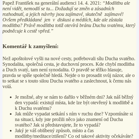
Papež František na generální audienci 14. 4. 2021:
“Modlitbu ale
není vidět, nemodlí se tu... Dožadují se změn a zásadních
rozhodnutí, a jejich návrhy jsou zajímavé, skutečně zajímavé!
Ovšem předkládané jen v diskusi a médiích, kde ale zůstala
modlitba? Právě modlitba totiž otevírá bránu Duchu svatému, který
podněcuje k cestě vpřed.”
Komentář k zamyšlení:
Než apoštolové vyšli na nové cesty, potřebovali sílu Ducha svatého.
Synodalita, společná cesta, je duchovní proces. Kde chybí modlitba
a Duch svatý, tam není synodalita. O pravdě se těžko hlasuje,
pravda se spíše společně hledá. Nejde o to prosadit svůj názor, ale o
to setkat se s touto silou Ducha svatého a zaslechnout, k čemu nás
volá.
Je možné, aby se nám to dařilo v běžném dni? Jak náš běžný
den vypadá: existují místa, kde lze být otevřený k modlitbě a
k Duchu svatému?
Jak může vypadat setkání s ním v ruchu dne? Vzpomínáte si
na situaci, kdy jste prožili něco jako znamení od Ducha
svatého? Jak si představujete, že to vypadá?
Jaký je váš oblíbený způsob, místo a čas
modlitby/meditace/ztišení? Co od takové aktivity očekáváte?