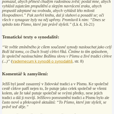
pomazal, abych přinesl chudým radostnou zvěst; poslal mne, abych
vyhlásil zajatcům propuštění a slepým navrácení zraku, abych
propustil zdeptané na svobodu, abych vyhlásil léto milosti
Hospodinovi.” Pak zavřel knihu, dal ji sluhovi a posadil se; oči
všech v synagoze byly na něj upřeny. Promluvil k nim: “Dnes se
splnilo toto Písmo, které jste právě slyšeli.”
(Lk 4, 16-21)
Tematické texty o synodalitě:
“Ve světle zmíněného je cílem současné synody naslouchat jako celý
Boží lid tomu, co Duch Svatý církvi říká. Činíme to tím způsobem,
že společně nasloucháme Božímu slovu v Písmu a živé tradici církve
Vademecum k synodě o synodalitě
(...)”
(
, str. 8)
Komentář k zamyšlení:
Ježíš byl jasně zasazený v židovské tradici a v Písmu. Ke společné
cestě církve patří nejen to, že putuje jako celek společně se všemi
kolem, ale že také putuje společně se svými předky, nese jejich
tradici a dál ji rozvíjí. Ježíšovo porozumění tradici a Písmu bylo ale
často nové a překvapivě aktuální:
“To Písmo, které jste slyšeli, se
právě teď děje.”