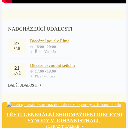
NADCHÁZEJÍCÍ UDÁLOSTI
Diecézní pouť v Římě
27
16:00 - 20:00
ZÁŘ
Řím - Vatikán
Diecézní synodní setkání
21
17:00 - 18:00
KVĚ
Plzeň - Litice
DALŠÍ UDÁLOSTI
TŘETÍ GENERÁLNÍ SHROMÁŽDĚNÍ DIECÉZNÍ
SYNODY V JOHANNISTHALU
ZOBRAZIT GALERII