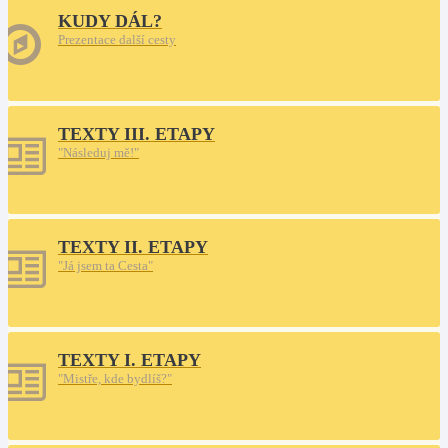
KUDY DÁL?
Prezentace další cesty
TEXTY III. ETAPY
"Následuj mě!"
TEXTY II. ETAPY
"Já jsem ta Cesta"
TEXTY I. ETAPY
"Mistře, kde bydlíš?"