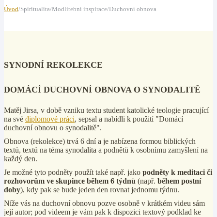
Úvod
/Spiritualita/Modlitební inspirace/Duchovní obnova
SYNODNÍ REKOLEKCE
DOMÁCÍ DUCHOVNÍ OBNOVA O SYNODALITĚ
Matěj Jirsa, v době vzniku textu student katolické teologie pracující
na své
diplomové práci
, sepsal a nabídli k použití "Domácí
duchovní obnovu o synodalitě".
Obnova (rekolekce) trvá 6 dní a je nabízena formou biblických
textů, textů na téma synodalita a podnětů k osobnímu zamyšlení na
každý den.
Je možné tyto podněty použít také např. jako
podněty k meditaci či
rozhovorům ve skupince během 6 týdnů
(např.
během postní
doby
), kdy pak se bude jeden den rovnat jednomu týdnu.
Níže vás na duchovní obnovu pozve osobně v krátkém videu sám
její autor; pod videem je vám pak k dispozici textový podklad ke