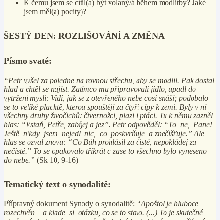
K čemu jsem se cítil(a) být volaný/á během modlitby? Jaké
jsem měl(a) pocity)?
ŠESTÝ DEN: ROZLIŠOVÁNÍ A ZMĚNA
Písmo svaté:
“Petr vyšel za poledne na rovnou střechu, aby se modlil. Pak dostal
hlad a chtěl se najíst. Zatímco mu připravovali jídlo, upadl do
vytržení mysli: Vidí, jak se z otevřeného nebe cosi snáší; podobalo
se to veliké plachtě, kterou spouštějí za čtyři cípy k zemi. Byly v ní
všechny druhy živočichů: čtvernožci, plazi i ptáci. Tu k němu zazněl
hlas: “Vstaň, Petře, zabíjej a jez”. Petr odpověděl: “To ne, Pane!
Ještě nikdy jsem nejedl nic, co poskvrňuje a znečišťuje.” Ale
hlas se ozval znovu: “Co Bůh prohlásil za čisté, nepokládej za
nečisté.” To se opakovalo třikrát a zase to všechno bylo vyneseno
do nebe.”
(Sk 10, 9-16)
Tematický text o synodalitě:
Přípravný dokument Synody o synodalitě:
“Apoštol je hluboce
rozechvěn a klade si otázku, co se to stalo. (...) To je skutečné