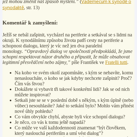
Vademecum k synodě o
jež mohou změnit náš způsob myšlení.”
(
synodalitě
, str. 13)
Komentář k zamyšlení:
Ježíš se nebál zašpinit, vycházel na periferie a setkával se s lidmi na
okraji. K synodálnímu způsobu života patří cesty na periferie a
schopnost dialogu, který je víc než jen dva paralelní
monology.
“Opravdový dialog ve společnosti předpokládá, že jsme
schopni respektovat názor druhého a připustit, že může obsahovat
legitimní přesvědčení nebo zájmy,”
píše František ve
Fratelli tutti
.
Na koho ve svém okolí zapomínáte, s kým se nebavíte, komu
nenasloucháte, o koho se jak kdyby nechcete zašpinit? Proč?
Čím vás štvou?
Dokážete si vybavit tři takové konkrétní lidi? Jak se od nich
můžete inspirovat?
Setkali jste se se v poslední době s někým, s kým úplně (nebo
vůbec) nesouhlasíte? Jaké to setkání bylo? Mohlo vám přinést
nové úhly pohledu?
Co vám obvykle chybí, abyste byli více schopní dialogu?
Je něco, co vás k tomu ještě napadá?
Co může ve vaší každodennosti znamenat “být člověkem,
který naslouchá periferiím a umí vést dialog”?