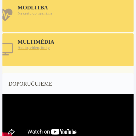
MODLITBA
Na cestu do neznáma
MULTIMÉDIA
Audio, video, fotky
DOPORUČUJEME