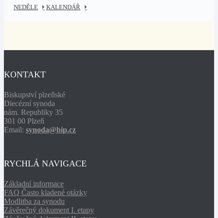
NEDĚLE
KALENDÁŘ
KONTAKT
Biskupství plzeňské
Diecézní synoda
nám. Republiky 35
301 00 Plzeň
Email:
synoda@bip.cz
RYCHLÁ NAVIGACE
Základní informace
FAQ Často kladené otázky
Modlitba za synodu
Závěrečný dokument I. etapy