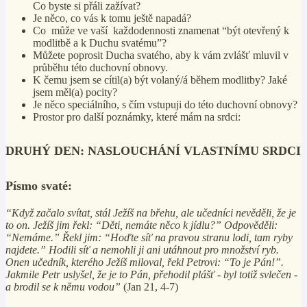
Co byste si přáli zažívat?
Je něco, co vás k tomu ještě napadá?
Co může ve vaší každodennosti znamenat “být otevřený k
modlitbě a k Duchu svatému”?
Můžete poprosit Ducha svatého, aby k vám zvlášť mluvil v
průběhu této duchovní obnovy.
K čemu jsem se cítil(a) být volaný/á během modlitby? Jaké
jsem měl(a) pocity?
Je něco speciálního, s čím vstupuji do této duchovní obnovy?
Prostor pro další poznámky, které mám na srdci:
DRUHÝ DEN: NASLOUCHÁNÍ VLASTNÍMU SRDCI
Písmo svaté:
“Když začalo svítat, stál Ježíš na břehu, ale učedníci nevěděli, že je
to on. Ježíš jim řekl: “Děti, nemáte něco k jídlu?” Odpověděli:
“Nemáme.” Řekl jim: “Hoďte síť na pravou stranu lodi, tam ryby
najdete.” Hodili síť a nemohli ji ani utáhnout pro množství ryb.
Onen učedník, kterého Ježíš miloval, řekl Petrovi: “To je Pán!”.
Jakmile Petr uslyšel, že je to Pán, přehodil plášť - byl totiž svlečen -
a brodil se k němu vodou”
(Jan 21, 4-7)