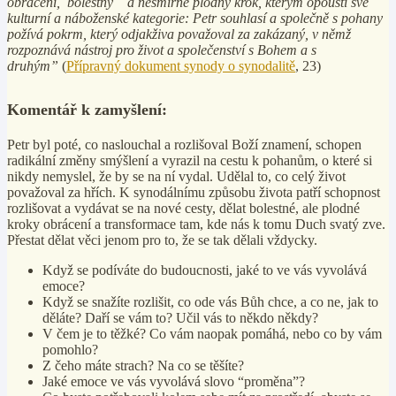
obrácení, bolestný a nesmírně plodný krok, kterým opouští své
kulturní a náboženské kategorie: Petr souhlasí a společně s pohany
požívá pokrm, který odjakživa považoval za zakázaný, v němž
rozpoznává nástroj pro život a společenství s Bohem a s
druhým”
(
Přípravný dokument synody o synodalitě
, 23)
Komentář k zamyšlení:
Petr byl poté, co naslouchal a rozlišoval Boží znamení, schopen
radikální změny smýšlení a vyrazil na cestu k pohanům, o které si
nikdy nemyslel, že by se na ní vydal. Udělal to, co celý život
považoval za hřích. K synodálnímu způsobu života patří schopnost
rozlišovat a vydávat se na nové cesty, dělat bolestné, ale plodné
kroky obrácení a transformace tam, kde nás k tomu Duch svatý zve.
Přestat dělat věci jenom pro to, že se tak dělali vždycky.
Když se podíváte do budoucnosti, jaké to ve vás vyvolává
emoce?
Když se snažíte rozlišit, co ode vás Bůh chce, a co ne, jak to
děláte? Daří se vám to? Učil vás to někdo někdy?
V čem je to těžké? Co vám naopak pomáhá, nebo co by vám
pomohlo?
Z čeho máte strach? Na co se těšíte?
Jaké emoce ve vás vyvolává slovo “proměna”?