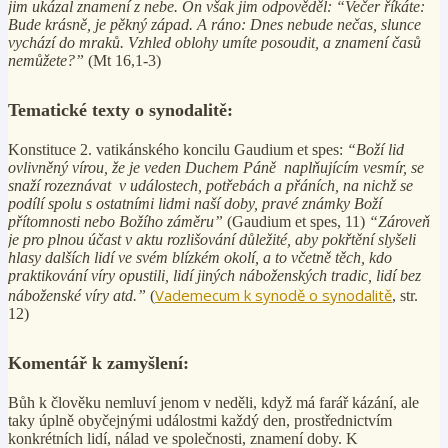
jim ukázal znamení z nebe. On však jim odpověděl: “Večer říkáte:
Bude krásně, je pěkný západ. A ráno: Dnes nebude nečas, slunce
vychází do mraků. Vzhled oblohy umíte posoudit, a znamení časů
nemůžete?”
(Mt 16,1-3)
Tematické texty o synodalitě:
Konstituce 2. vatikánského koncilu Gaudium et spes:
“Boží lid
ovlivněný vírou, že je veden Duchem Páně naplňujícím vesmír, se
snaží rozeznávat v událostech, potřebách a přáních, na nichž se
podílí spolu s ostatními lidmi naší doby, pravé známky Boží
přítomnosti nebo Božího záměru”
(Gaudium et spes, 11)
“Zároveň
je pro plnou účast v aktu rozlišování důležité, aby pokřtění slyšeli
hlasy dalších lidí ve svém blízkém okolí, a to včetně těch, kdo
praktikování víry opustili, lidí jiných náboženských tradic, lidí bez
Vademecum k synodě o synodalitě
náboženské víry atd.”
(
, str.
12)
Komentář k zamyšlení:
Bůh k člověku nemluví jenom v neděli, když má farář kázání, ale
taky úplně obyčejnými událostmi každý den, prostřednictvím
konkrétních lidí, nálad ve společnosti, znamení doby. K