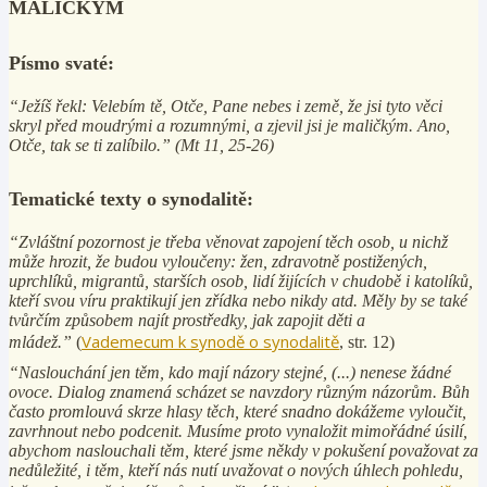
MALIČKÝM
Písmo svaté:
“Ježíš řekl: Velebím tě, Otče, Pane nebes i země, že jsi tyto věci
skryl před moudrými a rozumnými, a zjevil jsi je maličkým. Ano,
Otče, tak se ti zalíbilo.” (Mt 11, 25-26)
Tematické texty o synodalitě:
“Zvláštní pozornost je třeba věnovat zapojení těch osob, u nichž
může hrozit, že budou vyloučeny: žen, zdravotně postižených,
uprchlíků, migrantů, starších osob, lidí žijících v chudobě i katolíků,
kteří svou víru praktikují jen zřídka nebo nikdy atd. Měly by se také
tvůrčím způsobem najít prostředky, jak zapojit děti a
Vademecum k synodě o synodalitě
mládež.”
(
, str. 12)
“Naslouchání jen těm, kdo mají názory stejné, (...) nenese žádné
ovoce. Dialog znamená scházet se navzdory různým názorům. Bůh
často promlouvá skrze hlasy těch, které snadno dokážeme vyloučit,
zavrhnout nebo podcenit. Musíme proto vynaložit mimořádné úsilí,
abychom naslouchali těm, které jsme někdy v pokušení považovat za
nedůležité, i těm, kteří nás nutí uvažovat o nových úhlech pohledu,