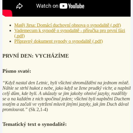
Matěj Jirsa: Domácí duchovní obnova o synodalitě (.pdf)
Vademecum k synodě o synodalitě - příručka pro první fázi
(.pdf)
Přípravný dokument synody o synodalitě (.pdf)
PRVNÍ DEN: VYCHÁZÍME
Písmo svaté:
“Když nastal den Letnic, byli všichni shromážděni na jednom místě.
Náhle se strhl hukot z nebe, jako když se žene prudký vichr, a naplnil
celý dům, kde byli. A ukázaly se jim jakoby ohnivé jazyky, rozdělily
se a na každém z nich spočinul jeden; všichni byli naplněni Duchem
svatým a začali ve vytržení mluvit jinými jazyky, jak jim Duch dával
promlouvat.”
(Sk 2,1-4)
Tematický text o synodalitě: