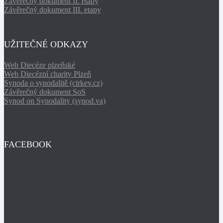
Závěrečný dokument II. etapy
Závěrečný dokument III. etapy
UŽITEČNÉ ODKAZY
Web Diecéze plzeňské
Web Diecézní charity Plzeň
Synoda o synodalitě (cirkev.cz)
Závěrečný dokument SoS
Synod on Synodality (synod.va)
FACEBOOK