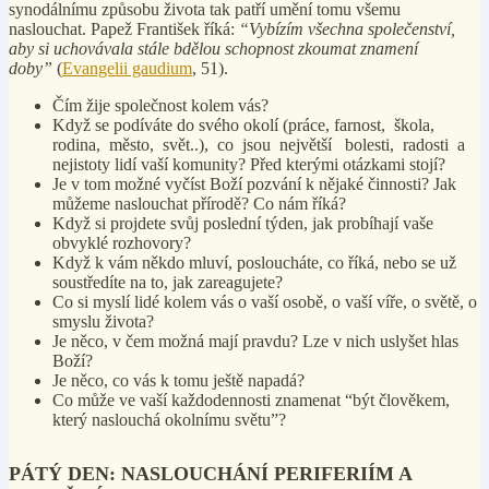
synodálnímu způsobu života tak patří umění tomu všemu
naslouchat. Papež František říká:
“Vybízím všechna společenství,
aby si uchovávala stále bdělou schopnost zkoumat znamení
doby”
(
Evangelii gaudium
, 51).
Čím žije společnost kolem vás?
Když se podíváte do svého okolí (práce, farnost, škola,
rodina, město, svět..), co jsou největší bolesti, radosti a
nejistoty lidí vaší komunity? Před kterými otázkami stojí?
Je v tom možné vyčíst Boží pozvání k nějaké činnosti? Jak
můžeme naslouchat přírodě? Co nám říká?
Když si projdete svůj poslední týden, jak probíhají vaše
obvyklé rozhovory?
Když k vám někdo mluví, posloucháte, co říká, nebo se už
soustředíte na to, jak zareagujete?
Co si myslí lidé kolem vás o vaší osobě, o vaší víře, o světě, o
smyslu života?
Je něco, v čem možná mají pravdu? Lze v nich uslyšet hlas
Boží?
Je něco, co vás k tomu ještě napadá?
Co může ve vaší každodennosti znamenat “být člověkem,
který naslouchá okolnímu světu”?
PÁTÝ DEN: NASLOUCHÁNÍ PERIFERIÍM A