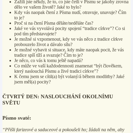
Zažili jste někdy, že to, co jste četli v Písmu se jakoby zrovna
dělo ve vašem životě? Jaké to bylo?
Kdy vás naopak čtení z Písma nudí, otravuje, unavuje? Čím
to je?
Proč si na čtení Písma děláte/neděláte čas?
Jaké ve vás vyvolává pocity spojení “tradice církve”? Co si
pod tím představujete?
Je možné si vzpomenout, kdy ve vás něco z tradice církve
probouzelo život a dávalo sílu?
Je možné vybavit si situace, kdy máte naopak pocit, že vás
tradice spíš tíží a svazuje? Čím to je?
Je něco, co vás k tomu ještě napadá?
Co může ve vaší každodennosti znamenat “být člověkem,
který naslouchá Písmu a živé tradici církve”?
K čemu jsem se cítil(a) být volaný/á během modlitby? Jaké
jsem měl(a) pocity?
ČTVRTÝ DEN: NASLOUCHÁNÍ OKOLNÍMU
SVĚTU
Písmo svaté:
“Přišli farizeové a saduceové a pokoušeli ho; žádali na něm, aby