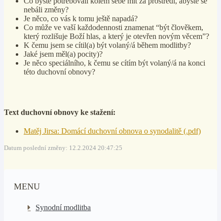
Co byste potřebovali kolem sebe mít za prostředí, abyste se
nebáli změny?
Je něco, co vás k tomu ještě napadá?
Co může ve vaší každodennosti znamenat “být člověkem,
který rozlišuje Boží hlas, a který je otevřen novým věcem”?
K čemu jsem se cítil(a) být volaný/á během modlitby?
Jaké jsem měl(a) pocity)?
Je něco speciálního, k čemu se cítím být volaný/á na konci
této duchovní obnovy?
Text duchovní obnovy ke stažení:
Matěj Jirsa: Domácí duchovní obnova o synodalitě (.pdf)
Datum poslední změny: 12.2.2024 20:47:25
MENU
Synodní modlitba