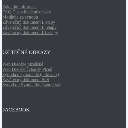
Základní informace
FAQ Často kladené otázky
Modlitba za synodu
Závěrečný dokument I. etapy
Závěrečný dokument II. etapy
Závěrečný dokument III. etapy
UŽITEČNÉ ODKAZY
Web Diecéze plzeňské
Web Diecézní charity Plzeň
Synoda o synodalitě (cirkev.cz)
Závěrečný dokument SoS
Synod on Synodality (synod.va)
FACEBOOK