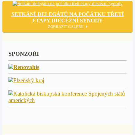
SETKÁNÍ DELEGÁTŮ NA POČÁTKU TŘETÍ
ETAPY DIECÉZNÍ SYNODY
ZOBRAZIT GALERII
SPONZOŘI