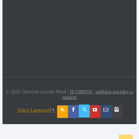
© 2026 Diecézní synoda Plzeň |
IS OMNIA
|
odebírat novinky e-
mailem
Select Language
▼