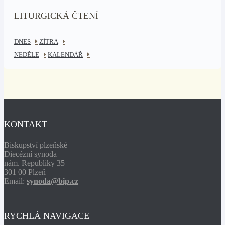
LITURGICKÁ ČTENÍ
DNES
ZÍTRA
NEDĚLE
KALENDÁŘ
KONTAKT
Biskupství plzeňské
Diecézní synoda
nám. Republiky 35
301 00 Plzeň
Email:
synoda@bip.cz
RYCHLÁ NAVIGACE