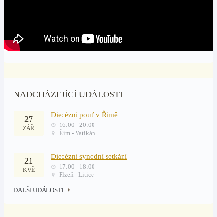
NADCHÁZEJÍCÍ UDÁLOSTI
Diecézní pouť v Římě
27
16:00 - 20:00
ZÁŘ
Řím - Vatikán
Diecézní synodní setkání
21
17:00 - 18:00
KVĚ
Plzeň - Litice
DALŠÍ UDÁLOSTI