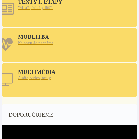
TEXTY I. ETAPY
"Mistře, kde bydlíš?"
MODLITBA
Na cestu do neznáma
MULTIMÉDIA
Audio, video, fotky
DOPORUČUJEME